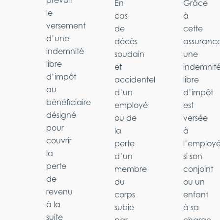
prévoit
En
Grâce
le
cas
à
versement
de
cette
d’une
décès
assurance
indemnité
soudain
une
libre
et
indemnit
d’impôt
accidentel
libre
au
d’un
d’impôt
bénéficiaire
employé
est
désigné
ou de
versée
pour
la
à
couvrir
perte
l’employ
la
d’un
si son
perte
membre
conjoint
de
du
ou un
revenu
corps
enfant
à la
subie
à sa
suite