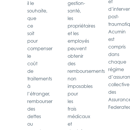
et
il le
gestion-
d’interve
souhaite,
santé,
post-
que
les
traumatiq
ce
propriétaires
Acumin
soit
et les
est
pour
employés
compris
compenser
peuvent
dans
le
obtenir
chaque
coût
des
régime
de
remboursements
d’assura
traitements
non
collective
à
imposables
des
l’étranger,
pour
Assuranc
rembourser
les
Federate
des
frais
dettes
médicaux
ou
et