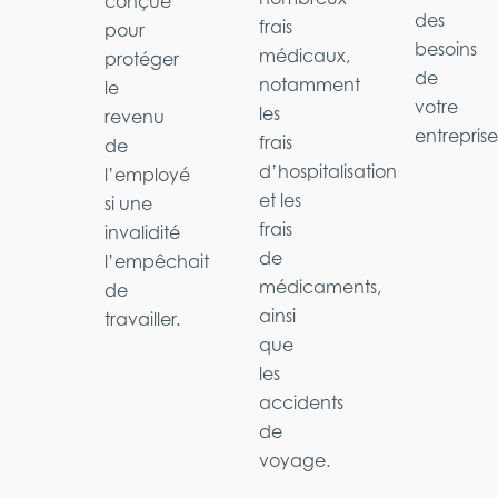
conçue
des
frais
pour
besoins
médicaux,
protéger
de
notamment
le
votre
les
revenu
entreprise
frais
de
d’hospitalisation
l’employé
et les
si une
frais
invalidité
de
l’empêchait
médicaments,
de
ainsi
travailler.
que
les
accidents
de
voyage.