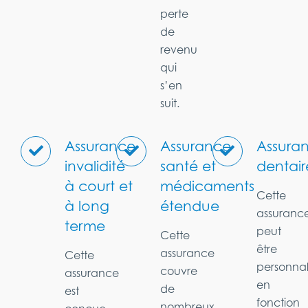
perte
de
revenu
qui
s’en
suit.
Assurance
Assurance
Assura
invalidité
santé et
dentair
à court et
médicaments
Cette
à long
étendue
assuranc
terme
peut
Cette
être
assurance
Cette
personnal
couvre
assurance
en
de
est
fonction
nombreux