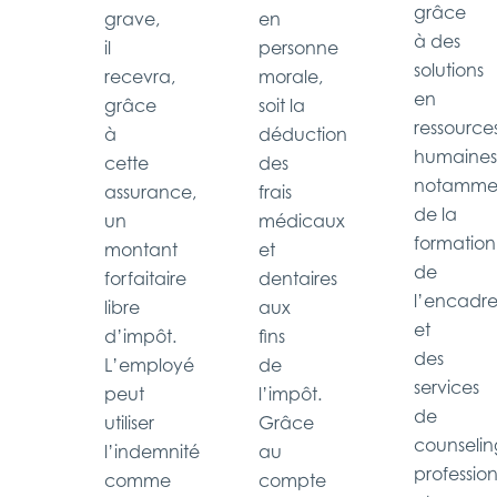
grâce
grave,
en
à des
il
personne
solutions
recevra,
morale,
en
grâce
soit la
ressource
à
déduction
humaines
cette
des
notamme
assurance,
frais
de la
un
médicaux
formation
montant
et
de
forfaitaire
dentaires
l’encadr
libre
aux
et
d’impôt.
fins
des
L’employé
de
services
peut
l’impôt.
de
utiliser
Grâce
counselin
l’indemnité
au
profession
comme
compte