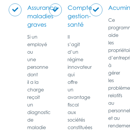
Assurance
Compte
Acumi
maladies
gestion-
Ce
graves
santé
program
aide
Si un
Il
les
employé
s’agit
propriétai
ou
d’un
d’entrepr
une
régime
à
personne
innovateur
gérer
dont
qui
les
il a la
offre
problème
charge
un
relatifs
reçoit
avantage
au
un
fiscal
personnel
diagnostic
aux
et au
de
sociétés
rendeme
maladie
constituées