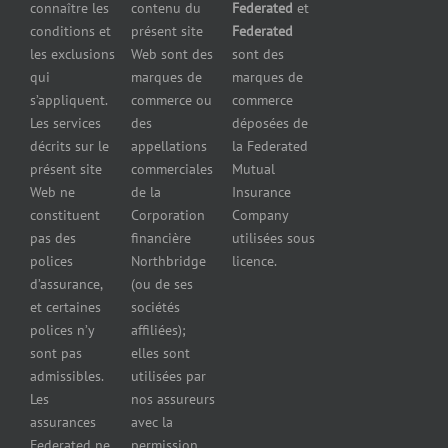
Assurance
connaître les
contenu du
Federated
et
presse
d’équipement
pour
conditions et
présent site
Federated
Nous
Services de
marchands
les exclusions
Web sont des
sont des
joindre
cautionnement
de
qui
marques de
marques de
Assurance
combustibles
s’appliquent.
commerce ou
commerce
Erreurs et
Assurance
Les services
des
déposées de
omissions
pour
décrits sur le
appellations
la Federated
Federated
marchands
présent site
commerciales
Mutual
cautionnement
de pneus
Web ne
de la
Insurance
Concessionnaires
constituent
Corporation
Company
d’automobiles
pas des
financière
utilisées sous
Assurance
polices
Northbridge
licence.
pour
d’assurance,
(ou de ses
reparateurs
et certaines
sociétés
d’automobiles
polices n’y
affiliées);
Assurance
sont pas
elles sont
pour
admissibles.
utilisées par
professionnels
Les
nos assureurs
et services de
assurances
avec la
santé
Federated ne
permission