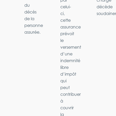
par
charge
du
celui-
décède
décès
ci,
soudaine
de la
cette
personne
assurance
assurée.
prévoit
le
versement
d’une
indemnité
libre
d’impôt
qui
peut
contribuer
à
couvrir
la