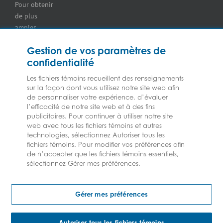
Pour obtenir
Assurance pour
de plus
les
amples
concessionnaires
renseignements
d’équipement
Gestion de vos paramètres de
sur nos
Assurance
confidentialité
services ou
pour
nos
marchands
Les fichiers témoins recueillent des renseignements
assureurs,
sur la façon dont vous utilisez notre site web afin
de
veuillez
de personnaliser votre expérience, d’évaluer
combustibles
l’efficacité de notre site web et à des fins
consulter les
Assurance
publicitaires. Pour continuer à utiliser notre site
Modalités et
pour
web avec tous les fichiers témoins et autres
conditions.
épiceries
technologies, sélectionnez Autoriser tous les
Assurance
fichiers témoins. Pour modifier vos préférences afin
de n’accepter que les fichiers témoins essentiels,
pour les
sélectionnez Gérer mes préférences.
entrepreneurs
en CVCA
2023 © Les assurances Federated | Tous droits réservés
Assurance
Gérer mes préférences
pour
fabricants
Assurance pour
Autoriser tous les fichiers témoins