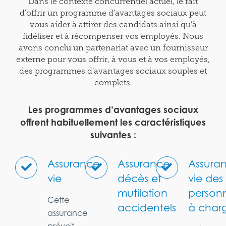
Dans le contexte concurrentiel actuel, le fait
d’offrir un programme d’avantages sociaux peut
vous aider à attirer des candidats ainsi qu’à
fidéliser et à récompenser vos employés. Nous
avons conclu un partenariat avec un fournisseur
externe pour vous offrir, à vous et à vos employés,
des programmes d’avantages sociaux souples et
complets.
Les programmes d’avantages sociaux
offrent habituellement les caractéristiques
suivantes :
Assurance
Assurance
Assura
vie
décès et
vie des
mutilation
person
Cette
accidentels
à char
assurance