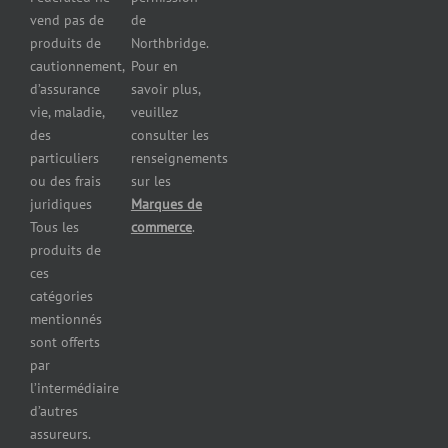
Assurance
vend pas de
de
pour les
produits de
Northbridge.
brasseries
cautionnement,
Pour en
Assurance
d’assurance
savoir plus,
pour
vie, maladie,
veuillez
restaurants
des
consulter les
Assurance
pour
particuliers
renseignements
réparateurs
ou des frais
sur les
d’automobiles
juridiques
Marques de
Assurance
Tous les
commerce
.
pour les
produits de
imprimeries
ces
commerciales
catégories
Assurance
mentionnés
des
sont offerts
immeubles
par
commerciaux
l’intermédiaire
Assurance
d’autres
pour
assureurs.
entrepreneurs