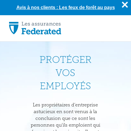
Avis à nos clients : Les feux de forêt au pays
Skip
to
content
PROTÉGER
VOS
EMPLOYÉS
Les propriétaires d’entreprise
astucieux en sont venus à la
conclusion que ce sont les
personnes qu’ils emploient qui