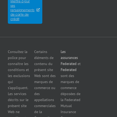
Mettre à jour
des
Careers
pour
ses
cyberrisques
épiceries
renseignements
Satisfaction
Assurance
de carte de
Assurance
de la
crédit
responsabilité
pour
clientèle
en cas de
fabricants
Communiquer
pollution
Assurance
avec nous
Assurance
pour
petites
grossistes
Insurers
entreprises
et
Consultez la
Certains
Les
Centre
Assurance
détaillants
police pour
éléments de
assurances
de
contre le bris
Assurance
connaître les
contenu du
Federated
et
presse
d’équipement
pour
conditions et
présent site
Federated
Nous
Services de
marchands
les exclusions
Web sont des
sont des
joindre
cautionnement
de
qui
marques de
marques de
Assurance
combustibles
s’appliquent.
commerce ou
commerce
Erreurs et
Assurance
Les services
des
déposées de
omissions
pour
décrits sur le
appellations
la Federated
Federated
marchands
présent site
commerciales
Mutual
cautionnement
de pneus
Web ne
de la
Insurance
Concessionnaires