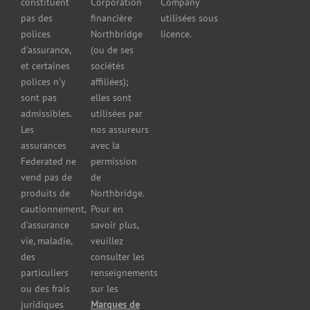
constituent
Corporation
Company
d’automobiles
pas des
financière
utilisées sous
Assurance
polices
Northbridge
licence.
pour
d’assurance,
(ou de ses
reparateurs
et certaines
sociétés
d’automobiles
polices n’y
affiliées);
Assurance
sont pas
elles sont
pour
admissibles.
utilisées par
professionnels
Les
nos assureurs
et services de
assurances
avec la
santé
Federated ne
permission
Assurance
vend pas de
de
pour les
produits de
Northbridge.
brasseries
cautionnement,
Pour en
Assurance
d’assurance
savoir plus,
pour
vie, maladie,
veuillez
restaurants
des
consulter les
Assurance
pour
particuliers
renseignements
réparateurs
ou des frais
sur les
d’automobiles
juridiques
Marques de