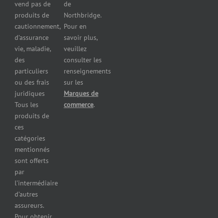
vend pas de
de
pour les
produits de
Northbridge.
brasseries
cautionnement,
Pour en
Assurance
d’assurance
savoir plus,
pour
vie, maladie,
veuillez
restaurants
des
consulter les
Assurance
pour
particuliers
renseignements
réparateurs
ou des frais
sur les
d’automobiles
juridiques
Marques de
Assurance
Tous les
commerce
.
pour les
produits de
imprimeries
ces
commerciales
catégories
Assurance
mentionnés
des
sont offerts
immeubles
par
commerciaux
l’intermédiaire
Assurance
d’autres
pour
assureurs.
entrepreneurs
Pour obtenir