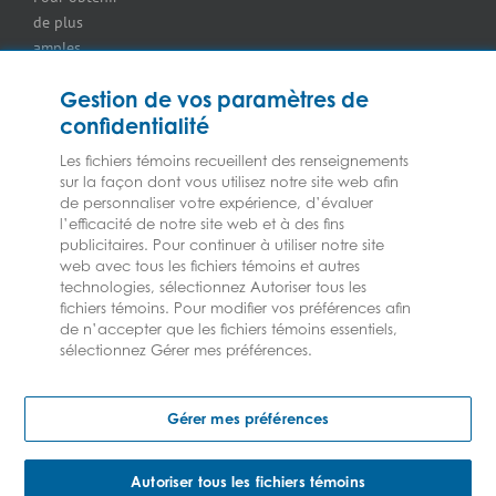
Assurance pour
de plus
les
amples
concessionnaires
renseignements
d’équipement
Gestion de vos paramètres de
sur nos
Assurance
confidentialité
services ou
pour
nos
marchands
Les fichiers témoins recueillent des renseignements
assureurs,
de
sur la façon dont vous utilisez notre site web afin
veuillez
de personnaliser votre expérience, d’évaluer
combustibles
l’efficacité de notre site web et à des fins
consulter les
Assurance
publicitaires. Pour continuer à utiliser notre site
Modalités et
pour
web avec tous les fichiers témoins et autres
conditions.
épiceries
technologies, sélectionnez Autoriser tous les
Assurance
fichiers témoins. Pour modifier vos préférences afin
de n’accepter que les fichiers témoins essentiels,
pour les
sélectionnez Gérer mes préférences.
entrepreneurs
en CVCA
2023 © Les assurances Federated | Tous droits réservés
Assurance
Gérer mes préférences
pour
fabricants
Assurance pour
Autoriser tous les fichiers témoins