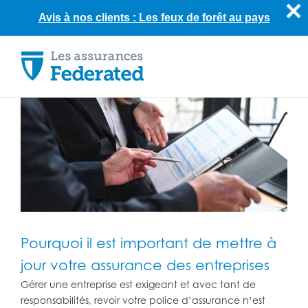
Avis à nos clients : Les feux de forêt au pays
Skip
to
content
Pourquoi il est important de mettre à
jour votre assurance des entreprises
Gérer une entreprise est exigeant et avec tant de
responsabilités, revoir votre police d’assurance n’est