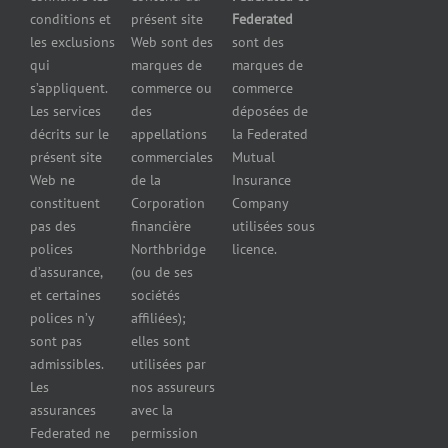
presse
d’équipement
pour
conditions et
présent site
Federated
Nous
Services de
marchands
les exclusions
Web sont des
sont des
joindre
cautionnement
de
qui
marques de
marques de
Assurance
combustibles
s’appliquent.
commerce ou
commerce
Erreurs et
Assurance
Les services
des
déposées de
omissions
pour
décrits sur le
appellations
la Federated
Federated
marchands
présent site
commerciales
Mutual
cautionnement
de pneus
Web ne
de la
Insurance
Concessionnaires
constituent
Corporation
Company
d’automobiles
pas des
financière
utilisées sous
Assurance
polices
Northbridge
licence.
pour
d’assurance,
(ou de ses
reparateurs
et certaines
sociétés
d’automobiles
polices n’y
affiliées);
Assurance
sont pas
elles sont
pour
admissibles.
utilisées par
professionnels
Les
nos assureurs
et services de
assurances
avec la
santé
Federated ne
permission
Assurance