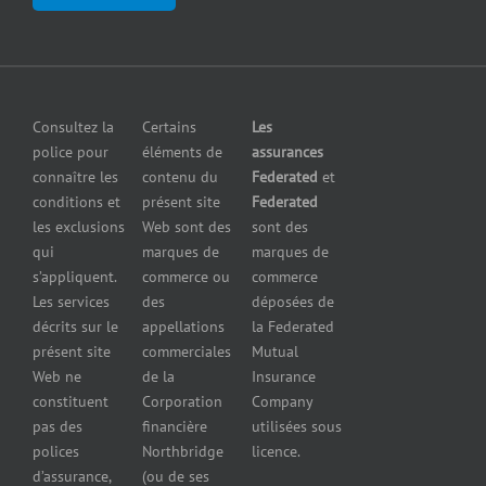
pour
clientèle
en cas de
fabricants
Communiquer
pollution
Assurance
avec nous
Assurance
pour
petites
grossistes
Insurers
entreprises
et
Consultez la
Certains
Les
Centre
Assurance
détaillants
police pour
éléments de
assurances
de
contre le bris
Assurance
connaître les
contenu du
Federated
et
presse
d’équipement
pour
conditions et
présent site
Federated
Nous
Services de
marchands
les exclusions
Web sont des
sont des
joindre
cautionnement
de
qui
marques de
marques de
Assurance
combustibles
s’appliquent.
commerce ou
commerce
Erreurs et
Assurance
Les services
des
déposées de
omissions
pour
décrits sur le
appellations
la Federated
Federated
marchands
présent site
commerciales
Mutual
cautionnement
de pneus
Web ne
de la
Insurance
Concessionnaires
constituent
Corporation
Company
d’automobiles
pas des
financière
utilisées sous
Assurance
polices
Northbridge
licence.
pour
d’assurance,
(ou de ses
reparateurs