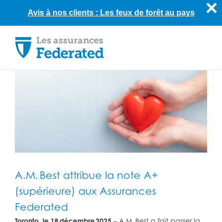
Avis à nos clients : Les feux de forêt au pays
Skip
to
content
A.M. Best attribue la note A+
(supérieure) aux Assurances
Federated
Toronto, le 18 décembre 2025
– A.M. Best a fait passer la