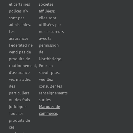
et certaines
sociétés
d’automobiles
polices n’y
affiliées);
Assurance
sont pas
elles sont
pour
admissibles.
utilisées par
professionnels
Les
nos assureurs
et services de
assurances
avec la
santé
Federated ne
permission
Assurance
vend pas de
de
pour les
produits de
Northbridge.
brasseries
cautionnement,
Pour en
Assurance
d’assurance
savoir plus,
pour
vie, maladie,
veuillez
restaurants
des
consulter les
Assurance
pour
particuliers
renseignements
réparateurs
ou des frais
sur les
d’automobiles
juridiques
Marques de
Assurance
Tous les
commerce
.
pour les
produits de
imprimeries
ces
commerciales