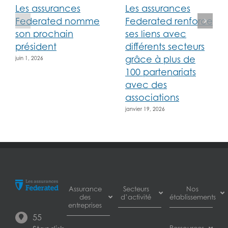
Les assurances
Les assurances
Federated nomme
Federated renforce
son prochain
ses liens avec
président
différents secteurs
grâce à plus de
juin 1, 2026
100 partenariats
avec des
associations
janvier 19, 2026
Assurance
Secteurs
Nos
des
d’activité
établissements
entreprises
55
Assurance
Burnaby
Assurance