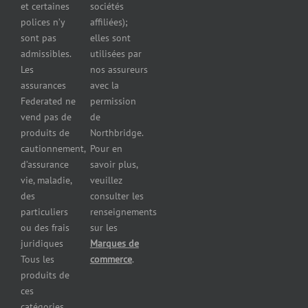
et certaines
sociétés
d’automobiles
polices n’y
affiliées);
Assurance
sont pas
elles sont
pour
admissibles.
utilisées par
professionnels
Les
nos assureurs
et services de
assurances
avec la
santé
Federated ne
permission
Assurance
vend pas de
de
pour les
produits de
Northbridge.
brasseries
cautionnement,
Pour en
Assurance
d’assurance
savoir plus,
pour
vie, maladie,
veuillez
restaurants
des
consulter les
Assurance
pour
particuliers
renseignements
réparateurs
ou des frais
sur les
d’automobiles
juridiques
Marques de
Assurance
Tous les
commerce
.
pour les
produits de
imprimeries
ces
commerciales
catégories