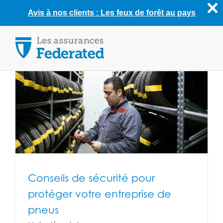
Avis à nos clients : Les feux de forêt au pays
Skip
to
content
Conseils de sécurité pour
protéger votre entreprise de
pneus