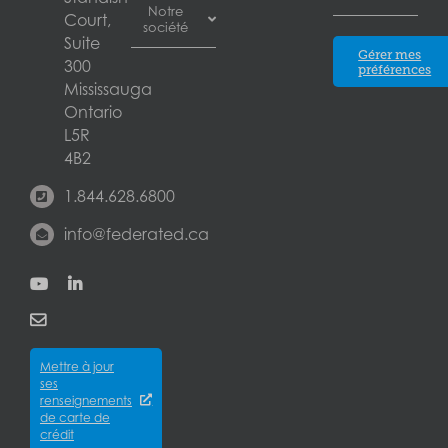
Notre
des pertes
Court,
plombiers
société
Calgary
d’exploitation
Suite
Assurance pour
Blogue
Gérer mes
Assurance
300
concessionnaires
préférences
Edmonton
Partenaires
automobile
Mississauga
d’automobiles
Blogue
des
Ontario
Assurance
entreprises
Laval
Assureurs
pour
L5R
Assurance de
installations
4B2
la
London
Carrières
d’entreposage
responsabilité
1.844.628.6800
libre-service
À propos
civile des
Mississauga
Assurance pour
des
info@federated.ca
entreprises
concessionnaires
Assurances
Assurance
Winnipeg
d’équipement
Federated
des biens
Assurance
Qui
Québec
des
pour
sommes-
City
entreprises
entrepreneurs
nous?
Assurance
Assurance
Mettre à jour
des
Careers
pour
ses
cyberrisques
épiceries
renseignements
Satisfaction
Assurance
de carte de
Assurance
de la
crédit
responsabilité
pour