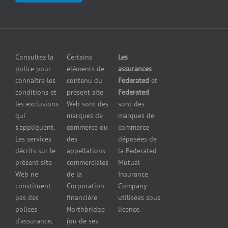
clientèle
en cas de
fabricants
Communiquer
pollution
Assurance
avec nous
Assurance
pour
petites
grossistes
Insurers
entreprises
et
Consultez la
Certains
Les
Centre
Assurance
détaillants
police pour
éléments de
assurances
de
contre le bris
Assurance
connaître les
contenu du
Federated
et
presse
d’équipement
pour
conditions et
présent site
Federated
Nous
Services de
marchands
les exclusions
Web sont des
sont des
joindre
cautionnement
de
qui
marques de
marques de
Assurance
combustibles
s’appliquent.
commerce ou
commerce
Erreurs et
Assurance
Les services
des
déposées de
omissions
pour
décrits sur le
appellations
la Federated
Federated
marchands
présent site
commerciales
Mutual
cautionnement
de pneus
Web ne
de la
Insurance
Concessionnaires
constituent
Corporation
Company
d’automobiles
pas des
financière
utilisées sous
Assurance
polices
Northbridge
licence.
pour
d’assurance,
(ou de ses
reparateurs