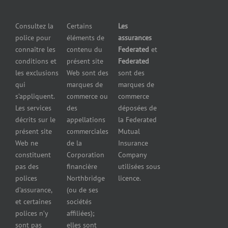
pour
petites
grossistes
Insurers
entreprises
et
Consultez la
Certains
Les
Centre
Assurance
détaillants
police pour
éléments de
assurances
de
contre le bris
Assurance
connaître les
contenu du
Federated
et
presse
d’équipement
pour
conditions et
présent site
Federated
Nous
Services de
marchands
les exclusions
Web sont des
sont des
joindre
cautionnement
de
qui
marques de
marques de
Assurance
combustibles
s’appliquent.
commerce ou
commerce
Erreurs et
Assurance
Les services
des
déposées de
omissions
pour
décrits sur le
appellations
la Federated
Federated
marchands
présent site
commerciales
Mutual
cautionnement
de pneus
Web ne
de la
Insurance
Concessionnaires
constituent
Corporation
Company
d’automobiles
pas des
financière
utilisées sous
Assurance
polices
Northbridge
licence.
pour
d’assurance,
(ou de ses
reparateurs
et certaines
sociétés
d’automobiles
polices n’y
affiliées);
Assurance
sont pas
elles sont