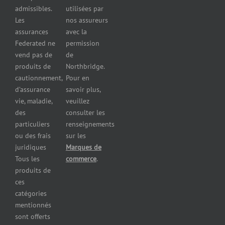
pour
admissibles.
utilisées par
professionnels
Les
nos assureurs
et services de
assurances
avec la
santé
Federated ne
permission
Assurance
vend pas de
de
pour les
produits de
Northbridge.
brasseries
cautionnement,
Pour en
Assurance
d’assurance
savoir plus,
pour
vie, maladie,
veuillez
restaurants
des
consulter les
Assurance
pour
particuliers
renseignements
réparateurs
ou des frais
sur les
d’automobiles
juridiques
Marques de
Assurance
Tous les
commerce
.
pour les
produits de
imprimeries
ces
commerciales
catégories
Assurance
mentionnés
des
sont offerts
immeubles