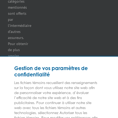
catégories
Assurance
mentionnés
des
sont offerts
immeubles
par
commerciaux
l’intermédiaire
Assurance
d’autres
pour
assureurs.
entrepreneurs
Pour obtenir
Assurance pour
de plus
les
amples
concessionnaires
renseignements
d’équipement
Gestion de vos paramètres de
sur nos
Assurance
confidentialité
services ou
pour
nos
marchands
Les fichiers témoins recueillent des renseignements
assureurs,
de
sur la façon dont vous utilisez notre site web afin
veuillez
de personnaliser votre expérience, d’évaluer
combustibles
l’efficacité de notre site web et à des fins
consulter les
Assurance
publicitaires. Pour continuer à utiliser notre site
Modalités et
pour
web avec tous les fichiers témoins et autres
conditions.
épiceries
technologies, sélectionnez Autoriser tous les
Assurance
fichiers témoins. Pour modifier vos préférences afin