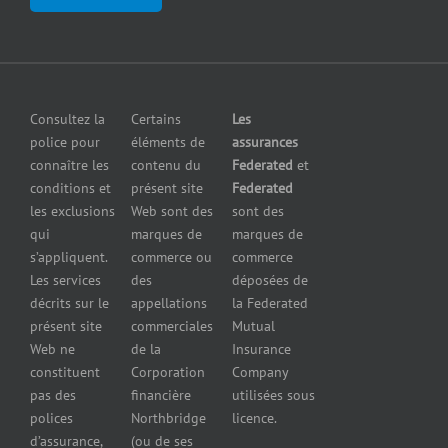
pour
clientèle
en cas de
fabricants
Communiquer
pollution
Assurance
avec nous
Assurance
pour
petites
grossistes
Insurers
entreprises
et
Consultez la
Certains
Les
Centre
Assurance
détaillants
police pour
éléments de
assurances
de
contre le bris
Assurance
connaître les
contenu du
Federated
et
presse
d’équipement
pour
conditions et
présent site
Federated
Nous
Services de
marchands
les exclusions
Web sont des
sont des
joindre
cautionnement
de
qui
marques de
marques de
Assurance
combustibles
s’appliquent.
commerce ou
commerce
Erreurs et
Assurance
Les services
des
déposées de
omissions
pour
décrits sur le
appellations
la Federated
Federated
marchands
présent site
commerciales
Mutual
cautionnement
de pneus
Web ne
de la
Insurance
Concessionnaires
constituent
Corporation
Company
d’automobiles
pas des
financière
utilisées sous
Assurance
polices
Northbridge
licence.
pour
d’assurance,
(ou de ses