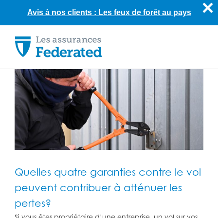
Avis à nos clients : Les feux de forêt au pays
Skip
to
content
Quelles quatre garanties contre le vol
peuvent contribuer à atténuer les
pertes?
Si vous êtes propriétaire d’une entreprise, un vol sur vos