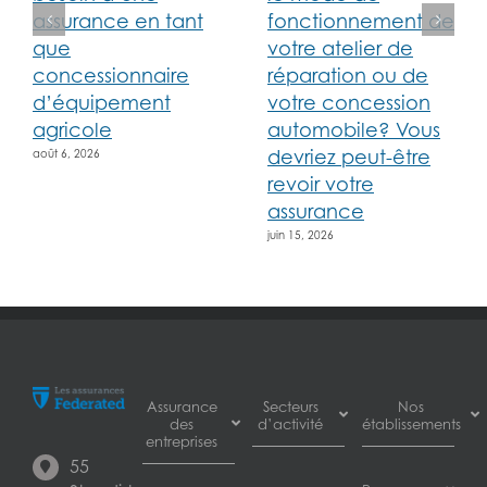
assurance en tant
fonctionnement de
que
votre atelier de
concessionnaire
réparation ou de
d’équipement
votre concession
agricole
automobile? Vous
devriez peut-être
août 6, 2026
revoir votre
assurance
juin 15, 2026
Assurance
Secteurs
Nos
des
d’activité
établissements
entreprises
55
Assurance
Burnaby
Assurance