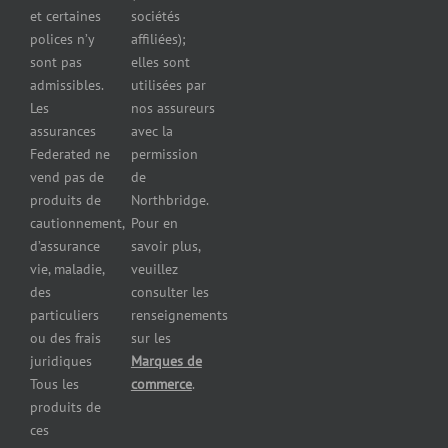
reparateurs
et certaines
sociétés
d’automobiles
polices n’y
affiliées);
Assurance
sont pas
elles sont
pour
admissibles.
utilisées par
professionnels
Les
nos assureurs
et services de
assurances
avec la
santé
Federated ne
permission
Assurance
vend pas de
de
pour les
produits de
Northbridge.
brasseries
cautionnement,
Pour en
Assurance
d’assurance
savoir plus,
pour
vie, maladie,
veuillez
restaurants
des
consulter les
Assurance
pour
particuliers
renseignements
réparateurs
ou des frais
sur les
d’automobiles
juridiques
Marques de
Assurance
Tous les
commerce
.
pour les
produits de
imprimeries
ces
commerciales