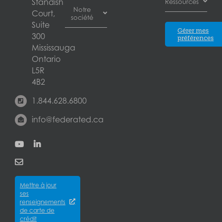
Standish
Ressources
pour
Notre
des pertes
Court,
plombiers
société
Calgary
d’exploitation
Suite
Assurance pour
Blogue
Gérer mes
Assurance
300
concessionnaires
préférences
Edmonton
Partenaires
automobile
Mississauga
d’automobiles
Blogue
des
Ontario
Assurance
entreprises
Laval
Assureurs
pour
L5R
Assurance de
installations
4B2
la
London
Carrières
d’entreposage
responsabilité
1.844.628.6800
libre-service
À propos
civile des
Mississauga
Assurance pour
des
info@federated.ca
entreprises
concessionnaires
Assurances
Assurance
Winnipeg
d’équipement
Federated
des biens
Assurance
Qui
Québec
des
pour
sommes-
City
entreprises
entrepreneurs
nous?
Assurance
Assurance
Mettre à jour
des
Careers
pour
ses
cyberrisques
épiceries
renseignements
Satisfaction
Assurance
de carte de
Assurance
de la
crédit
responsabilité