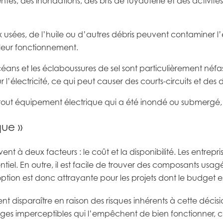
tes, des inondations, des bris de tuyauterie et des activit
 usées, de l’huile ou d’autres débris peuvent contaminer l’
 leur fonctionnement.
ns et les éclaboussures de sel sont particulièrement néfastes.
’électricité, ce qui peut causer des courts-circuits et des 
 tout équipement électrique qui a été inondé ou submergé, m
que »
ent à deux facteurs : le coût et la disponibilité. Les entrep
el. En outre, il est facile de trouver des composants usagé
ption est donc attrayante pour les projets dont le budget es
isparaître en raison des risques inhérents à cette décision.
ommages imperceptibles qui l’empêchent de bien fonctionner,