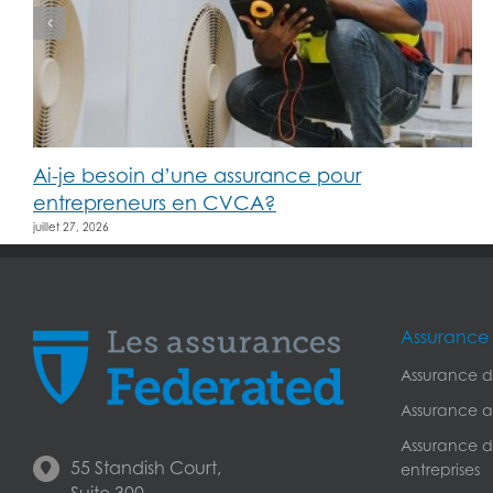
Ai-je besoin d’une assurance pour
entrepreneurs en CVCA?
juillet 27, 2026
Assurance 
Assurance de
Assurance a
Assurance de
55 Standish Court,
entreprises