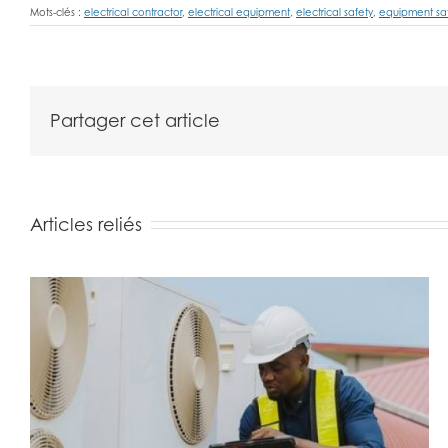
Mots-clés :
electrical contractor
,
electrical equipment
,
electrical safety
,
equipment sa
Partager cet article
Articles reliés