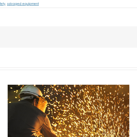
fety
,
salvaged equipment