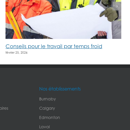
Conseils pour le travail par temps froid
février 25, 2026
Nos établissements
Burnaby
ires
Calgary
Edmonton
Laval