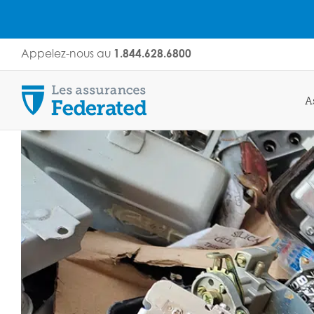
Skip
Appelez-nous au
1.844.628.6800
to
content
A