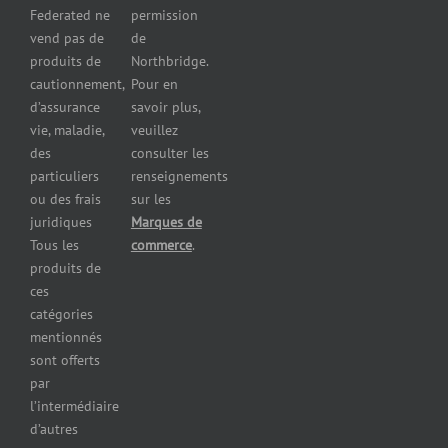
Federated ne
permission
Assurance
vend pas de
de
pour les
produits de
Northbridge.
brasseries
cautionnement,
Pour en
Assurance
d’assurance
savoir plus,
pour
vie, maladie,
veuillez
restaurants
des
consulter les
Assurance
pour
particuliers
renseignements
réparateurs
ou des frais
sur les
d’automobiles
juridiques
Marques de
Assurance
Tous les
commerce
.
pour les
produits de
imprimeries
ces
commerciales
catégories
Assurance
mentionnés
des
sont offerts
immeubles
par
commerciaux
l’intermédiaire
Assurance
d’autres
pour