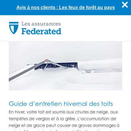
Avis à nos clients : Les feux de forêt au pays
Skip
to
content
Guide d’entretien hivernal des toits
En hiver, votre toit est soumis aux chutes de neige, aux
tempêtes de verglas et à la grêle. L’accumulation de
neige et de glace peut causer de graves dommages à