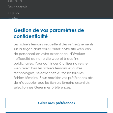
assureurs.
entrepreneurs
Pour obtenir
Assurance pour
de plus
les
amples
concessionnaires
renseignements
d’équipement
Gestion de vos paramètres de
sur nos
Assurance
confidentialité
services ou
pour
nos
marchands
Les fichiers témoins recueillent des renseignements
assureurs,
de
sur la façon dont vous utilisez notre site web afin
veuillez
de personnaliser votre expérience, d’évaluer
combustibles
l’efficacité de notre site web et à des fins
consulter les
Assurance
publicitaires. Pour continuer à utiliser notre site
Modalités et
pour
web avec tous les fichiers témoins et autres
conditions.
épiceries
technologies, sélectionnez Autoriser tous les
Assurance
fichiers témoins. Pour modifier vos préférences afin
de n’accepter que les fichiers témoins essentiels,
pour les
sélectionnez Gérer mes préférences.
entrepreneurs
en CVCA
2023 © Les assurances Federated | Tous droits réservés
Assurance
Gérer mes préférences
pour
fabricants