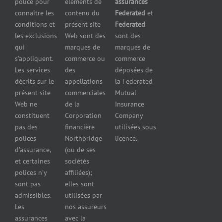
police pour
éléments de
assurances
de
contre le bris
Assurance
connaître les
contenu du
Federated
et
presse
d’équipement
pour
conditions et
présent site
Federated
Nous
Services de
marchands
les exclusions
Web sont des
sont des
joindre
cautionnement
de
qui
marques de
marques de
Assurance
combustibles
s’appliquent.
commerce ou
commerce
Erreurs et
Assurance
Les services
des
déposées de
omissions
pour
décrits sur le
appellations
la Federated
Federated
marchands
présent site
commerciales
Mutual
cautionnement
de pneus
Web ne
de la
Insurance
Concessionnaires
constituent
Corporation
Company
d’automobiles
pas des
financière
utilisées sous
Assurance
polices
Northbridge
licence.
pour
d’assurance,
(ou de ses
reparateurs
et certaines
sociétés
d’automobiles
polices n’y
affiliées);
Assurance
sont pas
elles sont
pour
admissibles.
utilisées par
professionnels
Les
nos assureurs
et services de
assurances
avec la
santé