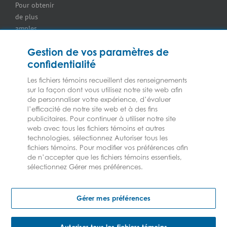
Pour obtenir
Assurance pour
de plus
les
amples
concessionnaires
renseignements
d’équipement
Gestion de vos paramètres de
sur nos
Assurance
confidentialité
services ou
pour
nos
marchands
Les fichiers témoins recueillent des renseignements
assureurs,
de
sur la façon dont vous utilisez notre site web afin
veuillez
de personnaliser votre expérience, d’évaluer
combustibles
l’efficacité de notre site web et à des fins
consulter les
Assurance
publicitaires. Pour continuer à utiliser notre site
Modalités et
pour
web avec tous les fichiers témoins et autres
conditions.
épiceries
technologies, sélectionnez Autoriser tous les
Assurance
fichiers témoins. Pour modifier vos préférences afin
de n’accepter que les fichiers témoins essentiels,
pour les
sélectionnez Gérer mes préférences.
entrepreneurs
en CVCA
2023 © Les assurances Federated | Tous droits réservés
Assurance
Gérer mes préférences
pour
fabricants
Assurance pour