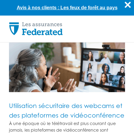
Avis à nos clients : Les feux de forêt au pays
Skip
to
content
Utilisation sécuritaire des webcams et
des plateformes de vidéoconférence
À une époque où le télétravail est plus courant que
jamais, les plateformes de vidéoconférence sont