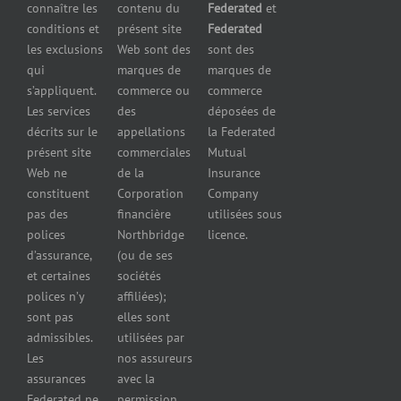
Assurance
connaître les
contenu du
Federated
et
presse
d’équipement
pour
conditions et
présent site
Federated
Nous
Services de
marchands
les exclusions
Web sont des
sont des
joindre
cautionnement
de
qui
marques de
marques de
Assurance
combustibles
s’appliquent.
commerce ou
commerce
Erreurs et
Assurance
Les services
des
déposées de
omissions
pour
décrits sur le
appellations
la Federated
Federated
marchands
présent site
commerciales
Mutual
cautionnement
de pneus
Web ne
de la
Insurance
Concessionnaires
constituent
Corporation
Company
d’automobiles
pas des
financière
utilisées sous
Assurance
polices
Northbridge
licence.
pour
d’assurance,
(ou de ses
reparateurs
et certaines
sociétés
d’automobiles
polices n’y
affiliées);
Assurance
sont pas
elles sont
pour
admissibles.
utilisées par
professionnels
Les
nos assureurs
et services de
assurances
avec la
santé
Federated ne
permission