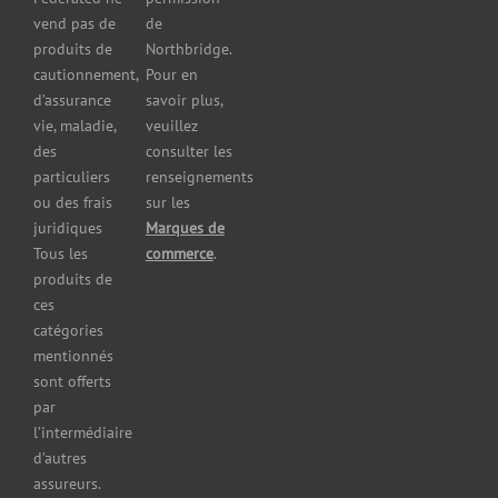
Assurance
vend pas de
de
pour les
produits de
Northbridge.
brasseries
cautionnement,
Pour en
Assurance
d’assurance
savoir plus,
pour
vie, maladie,
veuillez
restaurants
des
consulter les
Assurance
pour
particuliers
renseignements
réparateurs
ou des frais
sur les
d’automobiles
juridiques
Marques de
Assurance
Tous les
commerce
.
pour les
produits de
imprimeries
ces
commerciales
catégories
Assurance
mentionnés
des
sont offerts
immeubles
par
commerciaux
l’intermédiaire
Assurance
d’autres
pour
assureurs.
entrepreneurs