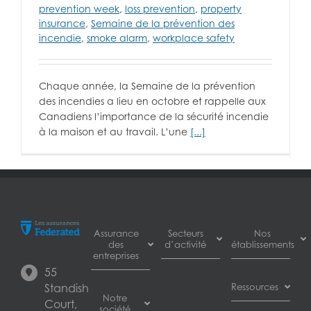
prevention week
,
loss prevention
,
property
insurance
,
Semaine de la prévention des
incendie
,
smoke alarm
,
workplace safety
Chaque année, la Semaine de la prévention
des incendies a lieu en octobre et rappelle aux
Canadiens l’importance de la sécurité incendie
à la maison et au travail. L’une
[...]
Assurance
Secteurs
Nos
des
d’activité
établissements
entreprises
55
Assurance
Burnaby
Assurance
Standish
Ressources
pour
Notre
des pertes
Court,
plombiers
société