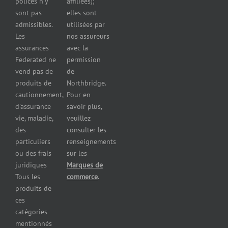
polices n’y
affiliées);
Assurance
sont pas
elles sont
pour
admissibles.
utilisées par
professionnels
Les
nos assureurs
et services de
assurances
avec la
santé
Federated ne
permission
Assurance
vend pas de
de
pour les
produits de
Northbridge.
brasseries
cautionnement,
Pour en
Assurance
d’assurance
savoir plus,
pour
vie, maladie,
veuillez
restaurants
des
consulter les
Assurance
pour
particuliers
renseignements
réparateurs
ou des frais
sur les
d’automobiles
juridiques
Marques de
Assurance
Tous les
commerce
.
pour les
produits de
imprimeries
ces
commerciales
catégories
Assurance
mentionnés