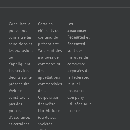
pollution
Assurance
avec nous
Assurance
pour
petites
grossistes
Insurers
entreprises
et
Consultez la
Certains
Les
Centre
Assurance
détaillants
police pour
éléments de
assurances
de
contre le bris
Assurance
connaître les
contenu du
Federated
et
presse
d’équipement
pour
conditions et
présent site
Federated
Nous
Services de
marchands
les exclusions
Web sont des
sont des
joindre
cautionnement
de
qui
marques de
marques de
Assurance
combustibles
s’appliquent.
commerce ou
commerce
Erreurs et
Assurance
Les services
des
déposées de
omissions
pour
décrits sur le
appellations
la Federated
Federated
marchands
présent site
commerciales
Mutual
cautionnement
de pneus
Web ne
de la
Insurance
Concessionnaires
constituent
Corporation
Company
d’automobiles
pas des
financière
utilisées sous
Assurance
polices
Northbridge
licence.
pour
d’assurance,
(ou de ses
reparateurs
et certaines
sociétés
d’automobiles