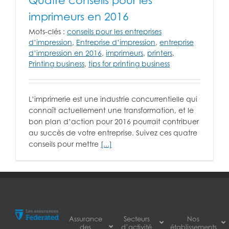
Quatre conseils pour les
imprimeurs en 2016
Mots-clés :
conseils pour les entreprises
d’impression
,
Entreprise d’impression
,
entreprise
d’impression en 2016
,
imprimeurs
,
printers
,
Printing business
,
tips for printing business
L’imprimerie est une industrie concurrentielle qui
connaît actuellement une transformation, et le
bon plan d’action pour 2016 pourrait contribuer
au succès de votre entreprise. Suivez ces quatre
conseils pour mettre
[...]
Assurance
Secteurs
Nos
des
d’activité
établissements