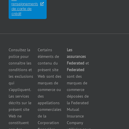
cyberrisques
épiceries
renseignements
Satisfaction
Assurance
de carte de
Assurance
de la
crédit
responsabilité
pour
clientèle
en cas de
fabricants
Communiquer
pollution
Assurance
avec nous
Assurance
pour
petites
grossistes
Insurers
entreprises
et
Consultez la
Certains
Les
Centre
Assurance
détaillants
police pour
éléments de
assurances
de
contre le bris
Assurance
connaître les
contenu du
Federated
et
presse
d’équipement
pour
conditions et
présent site
Federated
Nous
Services de
marchands
les exclusions
Web sont des
sont des
joindre
cautionnement
de
qui
marques de
marques de
Assurance
combustibles
s’appliquent.
commerce ou
commerce
Erreurs et
Assurance
Les services
des
déposées de
omissions
pour
décrits sur le
appellations
la Federated
Federated
marchands
présent site
commerciales
Mutual
cautionnement
de pneus
Web ne
de la
Insurance
Concessionnaires
constituent
Corporation
Company
d’automobiles