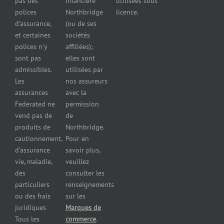
pas des
financière
utilisées sous
Assurance
polices
Northbridge
licence.
pour
d’assurance,
(ou de ses
reparateurs
et certaines
sociétés
d’automobiles
polices n’y
affiliées);
Assurance
sont pas
elles sont
pour
admissibles.
utilisées par
professionnels
Les
nos assureurs
et services de
assurances
avec la
santé
Federated ne
permission
Assurance
vend pas de
de
pour les
produits de
Northbridge.
brasseries
cautionnement,
Pour en
Assurance
d’assurance
savoir plus,
pour
vie, maladie,
veuillez
restaurants
des
consulter les
Assurance
pour
particuliers
renseignements
réparateurs
ou des frais
sur les
d’automobiles
juridiques
Marques de
Assurance
Tous les
commerce
.