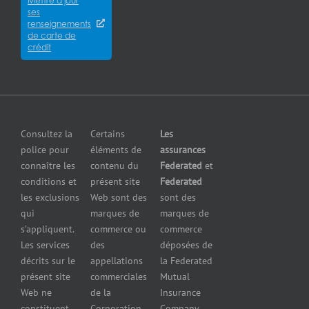
Mettre à jour
des
Careers
pour
ses
cyberrisques
épiceries
renseignements
Satisfaction
Assurance
de carte de
Assurance
de la
crédit
responsabilité
pour
clientèle
en cas de
fabricants
Communiquer
pollution
Assurance
avec nous
Assurance
pour
petites
grossistes
Insurers
entreprises
et
Consultez la
Certains
Les
Centre
Assurance
détaillants
police pour
éléments de
assurances
de
contre le bris
Assurance
connaître les
contenu du
Federated
et
presse
d’équipement
pour
conditions et
présent site
Federated
Nous
Services de
marchands
les exclusions
Web sont des
sont des
joindre
cautionnement
de
qui
marques de
marques de
Assurance
combustibles
s’appliquent.
commerce ou
commerce
Erreurs et
Assurance
Les services
des
déposées de
omissions
pour
décrits sur le
appellations
la Federated
Federated
marchands
présent site
commerciales
Mutual
cautionnement
de pneus
Web ne
de la
Insurance
Concessionnaires
constituent
Corporation
Company