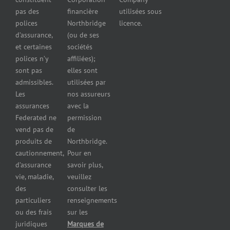
d’automobiles
pas des
financière
utilisées sous
Assurance
polices
Northbridge
licence.
pour
d’assurance,
(ou de ses
reparateurs
et certaines
sociétés
d’automobiles
polices n’y
affiliées);
Assurance
sont pas
elles sont
pour
admissibles.
utilisées par
professionnels
Les
nos assureurs
et services de
assurances
avec la
santé
Federated ne
permission
Assurance
vend pas de
de
pour les
produits de
Northbridge.
brasseries
cautionnement,
Pour en
Assurance
d’assurance
savoir plus,
pour
vie, maladie,
veuillez
restaurants
des
consulter les
Assurance
pour
particuliers
renseignements
réparateurs
ou des frais
sur les
d’automobiles
juridiques
Marques de