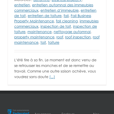
entretien
,
entretien automnal des immeubles
commerciaux
,
entretien d’immeuble
,
entretien
de toit
,
entretien de toiture
,
fall
,
Fall Business
Property Maintenance
,
fall cleaning
,
immeubles
commerciaux
,
inspection de toit
,
inspection de
toiture
,
maintenance
,
nettoyage automnal
,
property maintenance
,
roof
,
roof inspection
,
roof
maintenance
,
toit
,
toiture
L’été tire à sa fin. Le moment est donc venu de
se retrousser les manches et de se remettre au
travail. Comme une autre saison achève, vous
voudrez sans doute
[...]