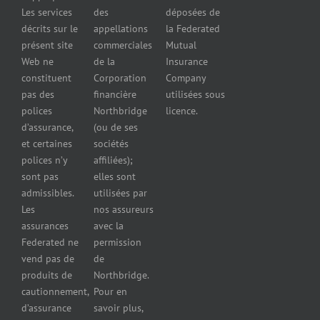
Erreurs et
Assurance
Les services
des
déposées de
omissions
pour
décrits sur le
appellations
la Federated
Federated
marchands
présent site
commerciales
Mutual
cautionnement
de pneus
Web ne
de la
Insurance
Concessionnaires
constituent
Corporation
Company
d’automobiles
pas des
financière
utilisées sous
Assurance
polices
Northbridge
licence.
pour
d’assurance,
(ou de ses
reparateurs
et certaines
sociétés
d’automobiles
polices n’y
affiliées);
Assurance
sont pas
elles sont
pour
admissibles.
utilisées par
professionnels
Les
nos assureurs
et services de
assurances
avec la
santé
Federated ne
permission
Assurance
vend pas de
de
pour les
produits de
Northbridge.
brasseries
cautionnement,
Pour en
Assurance
d’assurance
savoir plus,
pour