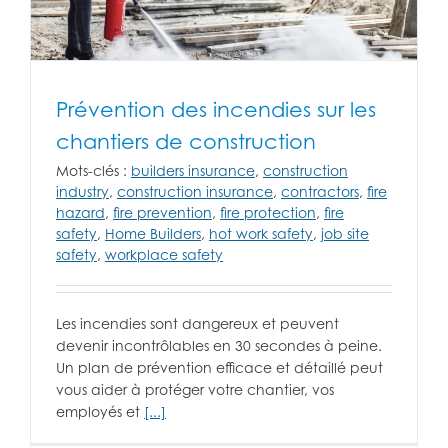
Prévention des incendies sur les
chantiers de construction
Mots-clés :
builders insurance
,
construction
industry
,
construction insurance
,
contractors
,
fire
hazard
,
fire prevention
,
fire protection
,
fire
safety
,
Home Builders
,
hot work safety
,
job site
safety
,
workplace safety
Les incendies sont dangereux et peuvent
devenir incontrôlables en 30 secondes à peine.
Un plan de prévention efficace et détaillé peut
vous aider à protéger votre chantier, vos
employés et
[...]