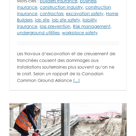
Mots-clés :
builders insurance
,
business
insurance
,
construction industry
,
construction
insurance
,
contractors
,
excavation safety
,
Home
Builders
,
job site
,
job site safety
,
liability
insurance
,
loss prevention
,
Risk management
,
underground utilities
,
workplace safety
Les travaux d’excavation et de creusement de
tranchées causent des dommages aux
installations souterraines plus souvent qu’on ne
le croit. Selon un rapport de la Canadian
Common Ground Alliance
[...]