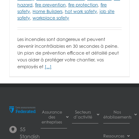
hazard
,
fire prevention
,
fire protection
,
fire
safety
,
Home Builders
,
hot work safety
,
job site
safety
,
workplace safety
Les incendies sont dangereux et peuvent
devenir incontrôlables en 30 secondes à peine.
Un plan de prévention efficace et détaillé peut
vous aider à protéger votre chantier, vos
employés et
[...]
Assurance
Secteurs
Nos
des
d’activité
établissements
entreprises
55
Assurance
Burnaby
Assurance
Standish
Ressources
pour