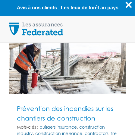
Avis à nos clients : Les feux de forêt au pays
Skip
to
content
Prévention des incendies sur les
chantiers de construction
Mots-clés :
builders insurance
,
construction
industry
,
construction insurance
,
contractors
,
fire