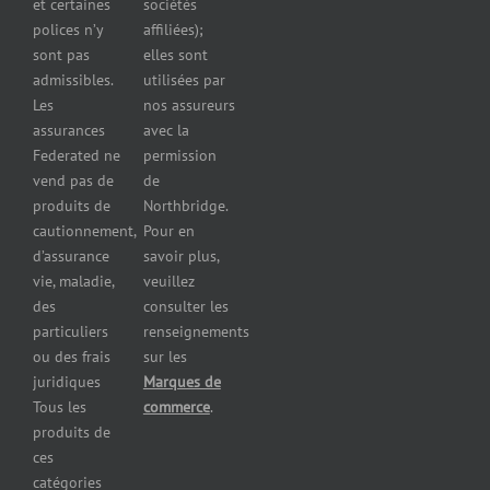
et certaines
sociétés
d’automobiles
polices n’y
affiliées);
Assurance
sont pas
elles sont
pour
admissibles.
utilisées par
professionnels
Les
nos assureurs
et services de
assurances
avec la
santé
Federated ne
permission
Assurance
vend pas de
de
pour les
produits de
Northbridge.
brasseries
cautionnement,
Pour en
Assurance
d’assurance
savoir plus,
pour
vie, maladie,
veuillez
restaurants
des
consulter les
Assurance
pour
particuliers
renseignements
réparateurs
ou des frais
sur les
d’automobiles
juridiques
Marques de
Assurance
Tous les
commerce
.
pour les
produits de
imprimeries
ces
commerciales
catégories