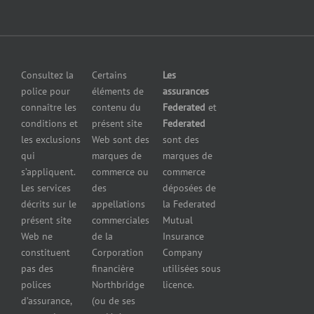
clientèle
en cas de
fabricants
Communiquer
pollution
Assurance
avec nous
Assurance
pour
petites
grossistes
Insurers
entreprises
et
Consultez la
Certains
Les
Centre
Assurance
détaillants
police pour
éléments de
assurances
de
contre le bris
Assurance
connaître les
contenu du
Federated
et
presse
d’équipement
pour
conditions et
présent site
Federated
Nous
Services de
marchands
les exclusions
Web sont des
sont des
joindre
cautionnement
de
qui
marques de
marques de
Assurance
combustibles
s’appliquent.
commerce ou
commerce
Erreurs et
Assurance
Les services
des
déposées de
omissions
pour
décrits sur le
appellations
la Federated
Federated
marchands
présent site
commerciales
Mutual
cautionnement
de pneus
Web ne
de la
Insurance
Concessionnaires
constituent
Corporation
Company
d’automobiles
pas des
financière
utilisées sous
Assurance
polices
Northbridge
licence.
pour
d’assurance,
(ou de ses
reparateurs