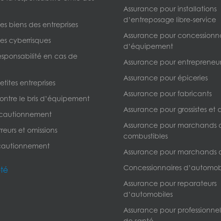
Assurance pour installations
d’entreposage libre-service
s biens des entreprises
Assurance pour concessionna
es cyberrisques
d’équipement
esponsabilité en cas de
Assurance pour entrepreneur
Assurance pour épiceries
tites entreprises
Assurance pour fabricants
ontre le bris d’équipement
Assurance pour grossistes et d
 cautionnement
Assurance pour marchands 
reurs et omissions
combustibles
cautionnement
Assurance pour marchands 
Concessionnaires d’automob
été
Assurance pour reparateurs
d’automobiles
Assurance pour professionnels
de santé