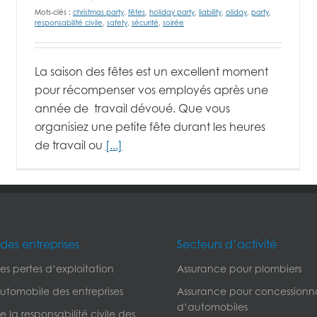
Mots-clés :
christmas party
,
fêtes
,
holiday party
,
liability
,
oliday
,
party
,
responsabilité civile
,
safety
,
sécurité
,
soirée
La saison des fêtes est un excellent moment
pour récompenser vos employés après une
année de travail dévoué. Que vous
organisiez une petite fête durant les heures
de travail ou
[...]
des entreprises
Secteurs d’activité
s pertes d’exploitation
Assurance pour plombiers
utomobile des entreprises
Assurance pour concessionna
d’automobiles
 la responsabilité civile des