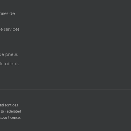
ires de
e services
de pneus
etaillants
ted
sont des
la Federated
sous licence.