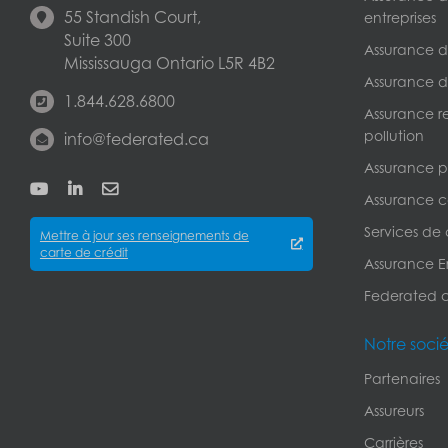
55 Standish Court,
entreprises
Suite 300
Assurance de
Mississauga Ontario L5R 4B2
Assurance d
1.844.628.6800
Assurance r
pollution
info@federated.ca
Assurance pe
Assurance c
Services de
Mettre à jour ses renseignements de
carte de crédit
Assurance Er
Federated 
Notre soci
Partenaires
Assureurs
Carrières