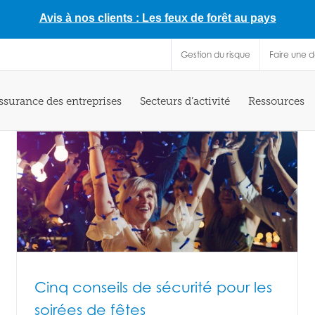
Avis à nos clients : Les feux de forêt au pays
Gestion du risque
Faire une 
ssurance des entreprises
Secteurs d’activité
Ressources
Cinq conseils de sécurité pour les
soirées de fêtes