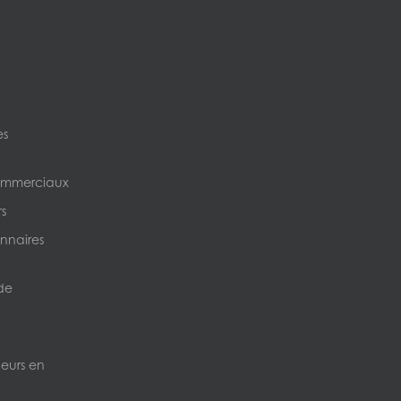
es
ommerciaux
s
nnaires
de
neurs en