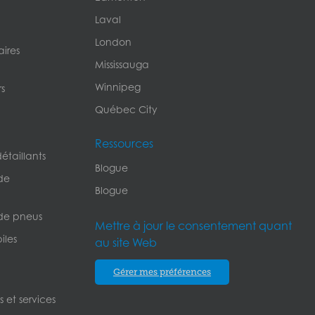
Laval
London
ires
Mississauga
Winnipeg
s
Québec City
Ressources
étaillants
Blogue
de
Blogue
de pneus
Mettre à jour le consentement quant
iles
au site Web
Gérer mes préférences
 et services