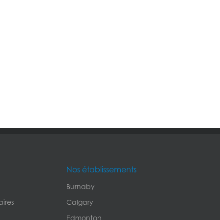
Nos établissements
Burnaby
ires
Calgary
Edmonton