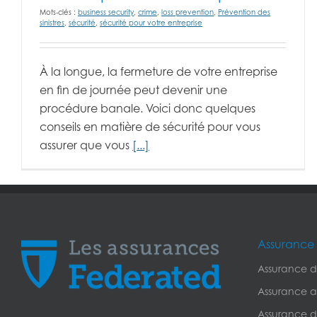
Mots-clés :
business security
,
crime
,
loss prevention
,
Prévention des
sinistres
,
sécurité
,
sécurité pour votre entreprise
À la longue, la fermeture de votre entreprise
en fin de journée peut devenir une
procédure banale. Voici donc quelques
conseils en matière de sécurité pour vous
assurer que vous
[...]
Assurance 
Assurance de
Assurance a
Assurance de