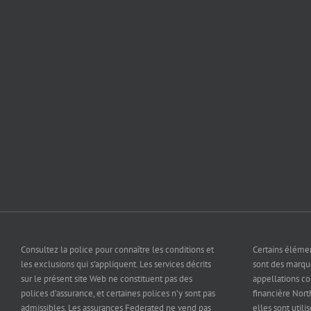
Consultez la police pour connaître les conditions et
Certains éléme
les exclusions qui s’appliquent. Les services décrits
sont des marq
sur le présent site Web ne constituent pas des
appellations c
polices d’assurance, et certaines polices n’y sont pas
financière North
admissibles. Les assurances Federated ne vend pas
elles sont utili