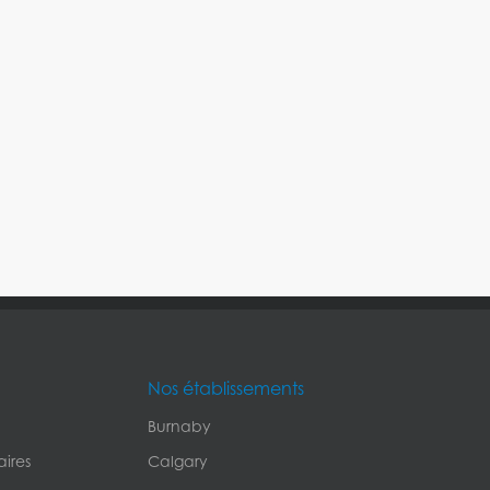
Nos établissements
Burnaby
ires
Calgary