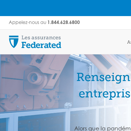
Skip
Appelez-nous au
1.844.628.6800
to
content
A
Renseign
entrepris
Alors que la pandémie