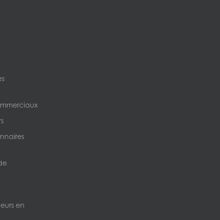
es
ommerciaux
s
nnaires
de
neurs en