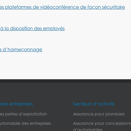
les plateformes de vidéoconférence de façon sécuritaire
 à la disposition des employés
ctime d’hameçonnage
des entreprises
Secteurs d’activité
s pertes d’exploitation
Assurance pour plombiers
utomobile des entreprises
Assurance pour concessionna
d’automobiles