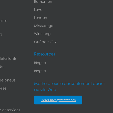
Edmonton
Laval
London
ires
Mississauga
Winnipeg
s
Québec City
Ressources
étaillants
Blogue
de
Blogue
de pneus
Mettre à jour le consentement quant
iles
au site Web
Gérer mes préférences
 et services