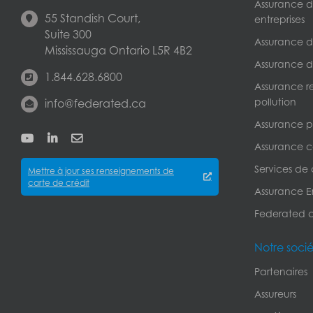
Assurance de
55 Standish Court,
entreprises
Suite 300
Assurance de
Mississauga Ontario L5R 4B2
Assurance d
1.844.628.6800
Assurance r
pollution
info@federated.ca
Assurance pe
Assurance c
Services de
Mettre à jour ses renseignements de
carte de crédit
Assurance Er
Federated 
Notre soci
Partenaires
Assureurs