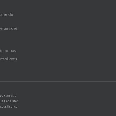
ires de
e services
de pneus
etaillants
ted
sont des
la Federated
sous licence.