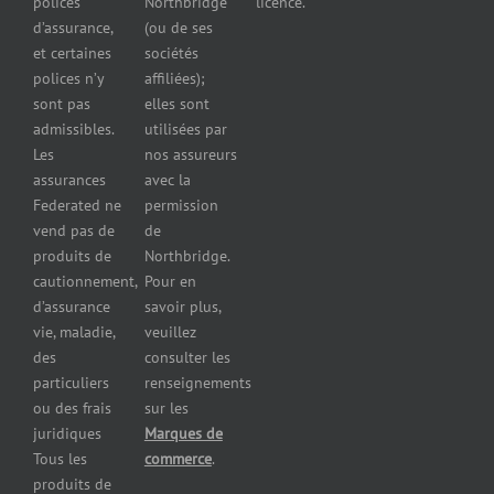
polices
Northbridge
licence.
pour
d’assurance,
(ou de ses
reparateurs
et certaines
sociétés
d’automobiles
polices n’y
affiliées);
Assurance
sont pas
elles sont
pour
admissibles.
utilisées par
professionnels
Les
nos assureurs
et services de
assurances
avec la
santé
Federated ne
permission
Assurance
vend pas de
de
pour les
produits de
Northbridge.
brasseries
cautionnement,
Pour en
Assurance
d’assurance
savoir plus,
pour
vie, maladie,
veuillez
restaurants
des
consulter les
Assurance
pour
particuliers
renseignements
réparateurs
ou des frais
sur les
d’automobiles
juridiques
Marques de
Assurance
Tous les
commerce
.
pour les
produits de