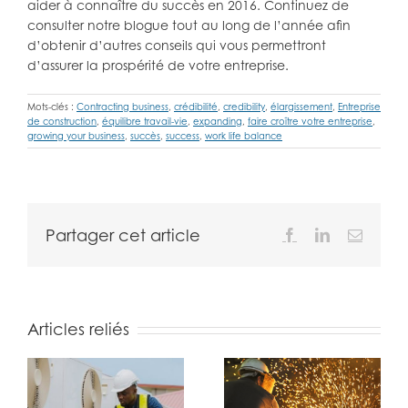
aider à connaître du succès en 2016. Continuez de
consulter notre blogue tout au long de l’année afin
d’obtenir d’autres conseils qui vous permettront
d’assurer la prospérité de votre entreprise.
Mots-clés :
Contracting business
,
crédibilité
,
credibility
,
élargissement
,
Entreprise
de construction
,
équilibre travail-vie
,
expanding
,
faire croître votre entreprise
,
growing your business
,
succès
,
success
,
work life balance
Partager cet article
Facebook
LinkedIn
Email
Articles reliés