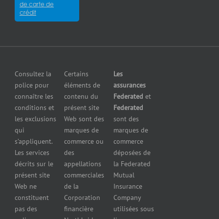
Satisfaction
Assurance
de carte de
Assurance
de la
crédit
responsabilité
pour
clientèle
en cas de
fabricants
Communiquer
pollution
Assurance
avec nous
Assurance
pour
petites
grossistes
Insurers
entreprises
et
Consultez la
Certains
Les
Centre
Assurance
détaillants
police pour
éléments de
assurances
de
contre le bris
Assurance
connaître les
contenu du
Federated
et
presse
d’équipement
pour
conditions et
présent site
Federated
Nous
Services de
marchands
les exclusions
Web sont des
sont des
joindre
cautionnement
de
qui
marques de
marques de
Assurance
combustibles
s’appliquent.
commerce ou
commerce
Erreurs et
Assurance
Les services
des
déposées de
omissions
pour
décrits sur le
appellations
la Federated
Federated
marchands
présent site
commerciales
Mutual
cautionnement
de pneus
Web ne
de la
Insurance
Concessionnaires
constituent
Corporation
Company
d’automobiles
pas des
financière
utilisées sous
Assurance