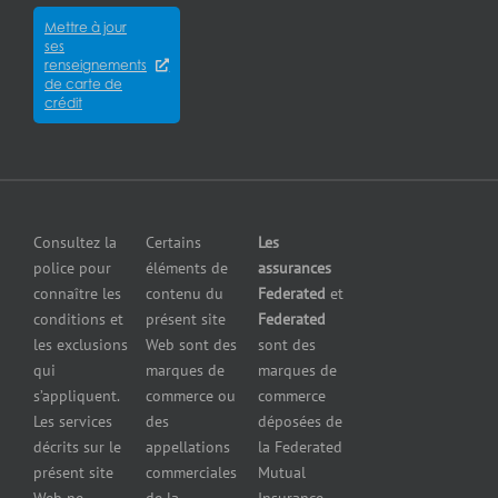
Assurance
Assurance
Mettre à jour
des
Careers
pour
ses
cyberrisques
épiceries
renseignements
Satisfaction
Assurance
de carte de
Assurance
de la
crédit
responsabilité
pour
clientèle
en cas de
fabricants
Communiquer
pollution
Assurance
avec nous
Assurance
pour
petites
grossistes
Insurers
entreprises
et
Consultez la
Certains
Les
Centre
Assurance
détaillants
police pour
éléments de
assurances
de
contre le bris
Assurance
connaître les
contenu du
Federated
et
presse
d’équipement
pour
conditions et
présent site
Federated
Nous
Services de
marchands
les exclusions
Web sont des
sont des
joindre
cautionnement
de
qui
marques de
marques de
Assurance
combustibles
s’appliquent.
commerce ou
commerce
Erreurs et
Assurance
Les services
des
déposées de
omissions
pour
décrits sur le
appellations
la Federated
Federated
marchands
présent site
commerciales
Mutual
cautionnement
de pneus