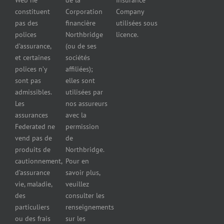
Web ne
de la
Insurance
Concessionnaires
constituent
Corporation
Company
d’automobiles
pas des
financière
utilisées sous
Assurance
polices
Northbridge
licence.
pour
d’assurance,
(ou de ses
reparateurs
et certaines
sociétés
d’automobiles
polices n’y
affiliées);
Assurance
sont pas
elles sont
pour
admissibles.
utilisées par
professionnels
Les
nos assureurs
et services de
assurances
avec la
santé
Federated ne
permission
Assurance
vend pas de
de
pour les
produits de
Northbridge.
brasseries
cautionnement,
Pour en
Assurance
d’assurance
savoir plus,
pour
vie, maladie,
veuillez
restaurants
des
consulter les
Assurance
pour
particuliers
renseignements
réparateurs
ou des frais
sur les