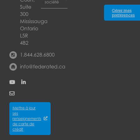
société
Calgary
d’exploitation
Suite
Assurance pour
Blogue
Gérer mes
Assurance
300
concessionnaires
préférences
Edmonton
Partenaires
automobile
Mississauga
d’automobiles
Blogue
des
Ontario
Assurance
entreprises
Laval
Assureurs
pour
L5R
Assurance de
installations
4B2
la
London
Carrières
d’entreposage
responsabilité
1.844.628.6800
libre-service
À propos
civile des
Mississauga
Assurance pour
des
info@federated.ca
entreprises
concessionnaires
Assurances
Assurance
Winnipeg
d’équipement
Federated
des biens
Assurance
Qui
Québec
des
pour
sommes-
City
entreprises
entrepreneurs
nous?
Assurance
Assurance
Mettre à jour
des
Careers
pour
ses
cyberrisques
épiceries
renseignements
Satisfaction
Assurance
de carte de
Assurance
de la
crédit
responsabilité
pour
clientèle
en cas de
fabricants