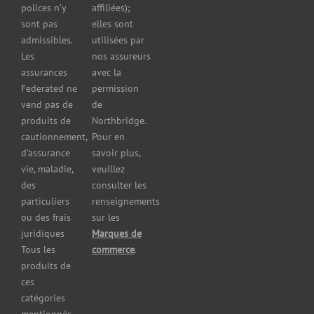
polices n’y
affiliées);
Assurance
sont pas
elles sont
pour
admissibles.
utilisées par
professionnels
Les
nos assureurs
et services de
assurances
avec la
santé
Federated ne
permission
Assurance
vend pas de
de
pour les
produits de
Northbridge.
brasseries
cautionnement,
Pour en
Assurance
d’assurance
savoir plus,
pour
vie, maladie,
veuillez
restaurants
des
consulter les
Assurance
pour
particuliers
renseignements
réparateurs
ou des frais
sur les
d’automobiles
juridiques
Marques de
Assurance
Tous les
commerce
.
pour les
produits de
imprimeries
ces
commerciales
catégories
Assurance
mentionnés