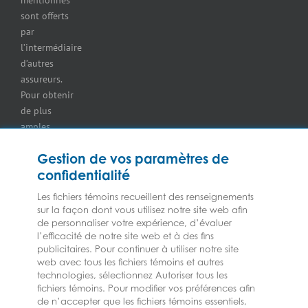
des
sont offerts
immeubles
par
commerciaux
l’intermédiaire
Assurance
d’autres
pour
assureurs.
entrepreneurs
Pour obtenir
Assurance pour
de plus
les
amples
concessionnaires
renseignements
d’équipement
Gestion de vos paramètres de
sur nos
Assurance
confidentialité
services ou
pour
nos
marchands
Les fichiers témoins recueillent des renseignements
assureurs,
de
sur la façon dont vous utilisez notre site web afin
veuillez
de personnaliser votre expérience, d’évaluer
combustibles
l’efficacité de notre site web et à des fins
consulter les
Assurance
publicitaires. Pour continuer à utiliser notre site
Modalités et
pour
web avec tous les fichiers témoins et autres
conditions.
épiceries
technologies, sélectionnez Autoriser tous les
Assurance
fichiers témoins. Pour modifier vos préférences afin
de n’accepter que les fichiers témoins essentiels,
pour les