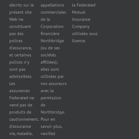
omissions
pour
décrits sur le
appellations
la Federated
Federated
marchands
présent site
commerciales
Mutual
cautionnement
de pneus
Web ne
de la
Insurance
Concessionnaires
constituent
Corporation
Company
d’automobiles
pas des
financière
utilisées sous
Assurance
polices
Northbridge
licence.
pour
d’assurance,
(ou de ses
reparateurs
et certaines
sociétés
d’automobiles
polices n’y
affiliées);
Assurance
sont pas
elles sont
pour
admissibles.
utilisées par
professionnels
Les
nos assureurs
et services de
assurances
avec la
santé
Federated ne
permission
Assurance
vend pas de
de
pour les
produits de
Northbridge.
brasseries
cautionnement,
Pour en
Assurance
d’assurance
savoir plus,
pour
vie, maladie,
veuillez
restaurants