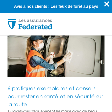
Avis à nos clients : Les feux de forêt au pays
Skip
to
content
6 pratiques exemplaires et conseils
pour rester en santé et en sécurité sur
la route
1) Lavez-vous fréquemment les mains avec de l’eau