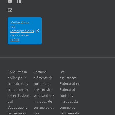
des biens
Assurance
Qui
Québec
des
pour
sommes-
City
entreprises
entrepreneurs
nous?
Assurance
Assurance
Mettre à jour
des
Careers
pour
ses
cyberrisques
épiceries
renseignements
Satisfaction
Assurance
de carte de
Assurance
de la
crédit
responsabilité
pour
clientèle
en cas de
fabricants
Communiquer
pollution
Assurance
avec nous
Assurance
pour
petites
grossistes
Insurers
entreprises
et
Consultez la
Certains
Les
Centre
Assurance
détaillants
police pour
éléments de
assurances
de
contre le bris
Assurance
connaître les
contenu du
Federated
et
presse
d’équipement
pour
conditions et
présent site
Federated
Nous
Services de
marchands
les exclusions
Web sont des
sont des
joindre
cautionnement
de
qui
marques de
marques de
Assurance
combustibles
s’appliquent.
commerce ou
commerce
Erreurs et
Assurance
Les services
des
déposées de