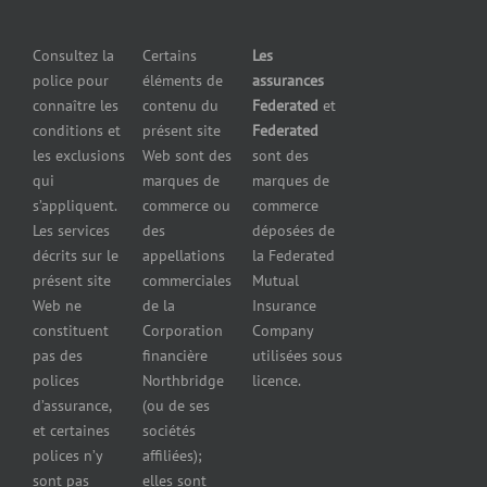
pour
petites
grossistes
Insurers
entreprises
et
Consultez la
Certains
Les
Centre
Assurance
détaillants
police pour
éléments de
assurances
de
contre le bris
Assurance
connaître les
contenu du
Federated
et
presse
d’équipement
pour
conditions et
présent site
Federated
Nous
Services de
marchands
les exclusions
Web sont des
sont des
joindre
cautionnement
de
qui
marques de
marques de
Assurance
combustibles
s’appliquent.
commerce ou
commerce
Erreurs et
Assurance
Les services
des
déposées de
omissions
pour
décrits sur le
appellations
la Federated
Federated
marchands
présent site
commerciales
Mutual
cautionnement
de pneus
Web ne
de la
Insurance
Concessionnaires
constituent
Corporation
Company
d’automobiles
pas des
financière
utilisées sous
Assurance
polices
Northbridge
licence.
pour
d’assurance,
(ou de ses
reparateurs
et certaines
sociétés
d’automobiles
polices n’y
affiliées);
Assurance
sont pas
elles sont