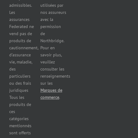
pour
admissibles.
utilisées par
professionnels
Les
nos assureurs
et services de
assurances
avec la
santé
Federated ne
permission
Assurance
vend pas de
de
pour les
produits de
Northbridge.
brasseries
cautionnement,
Pour en
Assurance
d’assurance
savoir plus,
pour
vie, maladie,
veuillez
restaurants
des
consulter les
Assurance
pour
particuliers
renseignements
réparateurs
ou des frais
sur les
d’automobiles
juridiques
Marques de
Assurance
Tous les
commerce
.
pour les
produits de
imprimeries
ces
commerciales
catégories
Assurance
mentionnés
des
sont offerts
immeubles