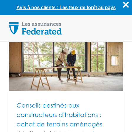
Avis à nos clients : Les feux de forêt au pays
Skip
to
content
Conseils destinés aux
constructeurs d’habitations :
achat de terrains aménagés