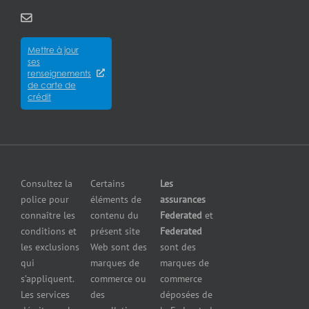
Qui
Québec
des
pour
sommes-
City
entreprises
entrepreneurs
nous?
Assurance
Assurance
Mettre à jour
des
Careers
pour
ses
cyberrisques
épiceries
renseignements
Satisfaction
Assurance
de carte de
Assurance
de la
crédit
responsabilité
pour
clientèle
en cas de
fabricants
Communiquer
pollution
Assurance
avec nous
Assurance
pour
petites
grossistes
Insurers
entreprises
et
Consultez la
Certains
Les
Centre
Assurance
détaillants
police pour
éléments de
assurances
de
contre le bris
Assurance
connaître les
contenu du
Federated
et
presse
d’équipement
pour
conditions et
présent site
Federated
Nous
Services de
marchands
les exclusions
Web sont des
sont des
joindre
cautionnement
de
qui
marques de
marques de
Assurance
combustibles
s’appliquent.
commerce ou
commerce
Erreurs et
Assurance
Les services
des
déposées de
omissions
pour