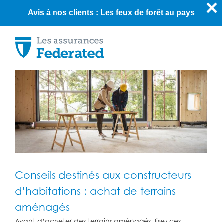
Avis à nos clients : Les feux de forêt au pays
Skip
to
content
Conseils destinés aux constructeurs
d’habitations : achat de terrains
aménagés
Avant d’acheter des terrains aménagés, lisez ces