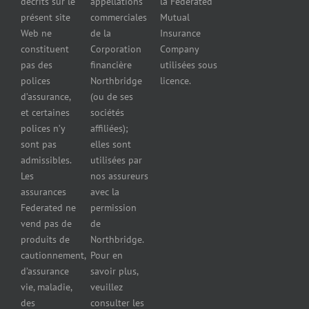
décrits sur le
appellations
la Federated
Federated
marchands
présent site
commerciales
Mutual
cautionnement
de pneus
Web ne
de la
Insurance
Concessionnaires
constituent
Corporation
Company
d’automobiles
pas des
financière
utilisées sous
Assurance
polices
Northbridge
licence.
pour
d’assurance,
(ou de ses
reparateurs
et certaines
sociétés
d’automobiles
polices n’y
affiliées);
Assurance
sont pas
elles sont
pour
admissibles.
utilisées par
professionnels
Les
nos assureurs
et services de
assurances
avec la
santé
Federated ne
permission
Assurance
vend pas de
de
pour les
produits de
Northbridge.
brasseries
cautionnement,
Pour en
Assurance
d’assurance
savoir plus,
pour
vie, maladie,
veuillez
restaurants
des
consulter les
Assurance