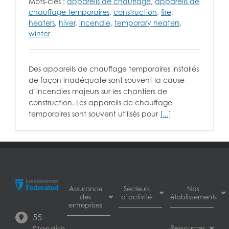
Mots-clés :
appareils de chauffage
,
appareils de
chauffage temporaires
,
construction
,
fire
,
heaters
,
hiver
,
incendie
,
temporary heaters
,
winter
Des appareils de chauffage temporaires installés
de façon inadéquate sont souvent la cause
d’incendies majeurs sur les chantiers de
construction. Les appareils de chauffage
temporaires sont souvent utilisés pour
[...]
Assurance
Secteurs
Nos
des
d’activité
établissements
entreprises
55
Assurance
Burnaby
Assurance
Standish
Ressources