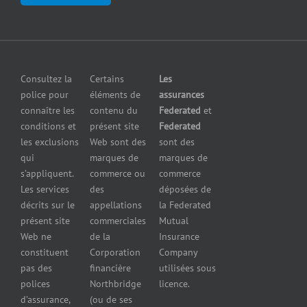
clientèle
en cas de
fabricants
Communiquer
pollution
Assurance
avec nous
Assurance
pour
petites
grossistes
Insurers
entreprises
et
Consultez la
Certains
Les
Centre
Assurance
détaillants
police pour
éléments de
assurances
de
contre le bris
Assurance
connaître les
contenu du
Federated
et
presse
d’équipement
pour
conditions et
présent site
Federated
Nous
Services de
marchands
les exclusions
Web sont des
sont des
joindre
cautionnement
de
qui
marques de
marques de
Assurance
combustibles
s’appliquent.
commerce ou
commerce
Erreurs et
Assurance
Les services
des
déposées de
omissions
pour
décrits sur le
appellations
la Federated
Federated
marchands
présent site
commerciales
Mutual
cautionnement
de pneus
Web ne
de la
Insurance
Concessionnaires
constituent
Corporation
Company
d’automobiles
pas des
financière
utilisées sous
Assurance
polices
Northbridge
licence.
pour
d’assurance,
(ou de ses
reparateurs