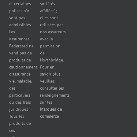
et certaines
sociétés
d’automobiles
polices n’y
affiliées);
Assurance
sont pas
elles sont
pour
admissibles.
utilisées par
professionnels
Les
nos assureurs
et services de
assurances
avec la
santé
Federated ne
permission
Assurance
vend pas de
de
pour les
produits de
Northbridge.
brasseries
cautionnement,
Pour en
Assurance
d’assurance
savoir plus,
pour
vie, maladie,
veuillez
restaurants
des
consulter les
Assurance
pour
particuliers
renseignements
réparateurs
ou des frais
sur les
d’automobiles
juridiques
Marques de
Assurance
Tous les
commerce
.
pour les
produits de
imprimeries
ces
commerciales