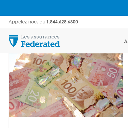
Skip
Appelez-nous au
1.844.628.6800
to
content
A