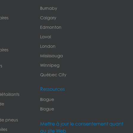
Burnaby
ires
Calgary
Edmonton
Laval
London
ires
Mississauga
Winnipeg
s
Québec City
Ressources
étaillants
Blogue
de
Blogue
de pneus
Mettre à jour le consentement quant
iles
au site Web