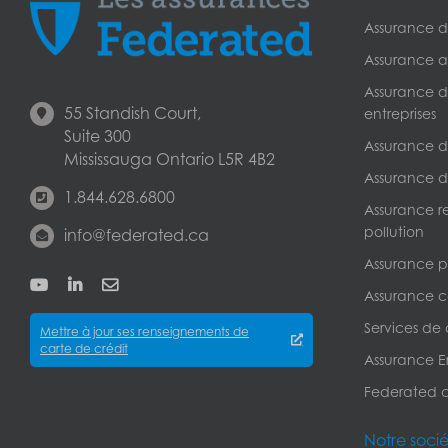
Assurance de
Assurance a
Assurance de
55 Standish Court,
entreprises
Suite 300
Assurance de
Mississauga Ontario L5R 4B2
Assurance d
1.844.628.6800
Assurance r
pollution
info@federated.ca
Assurance pe
Assurance c
Services de
Mettre à jour ses renseignements de
carte de crédit
Assurance Er
Federated 
Notre soci