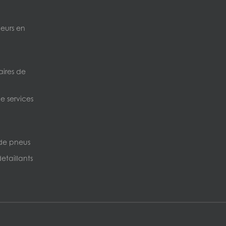
neurs en
ires de
e services
de pneus
etaillants