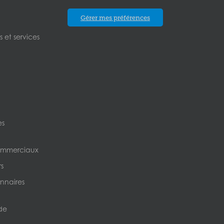
Gérer mes préférences
 et services
es
ommerciaux
s
nnaires
de