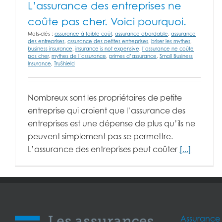
L’assurance des entreprises ne
coûte pas cher. Voici pourquoi.
Mots-clés :
assurance à faible coût
,
assurance abordable
,
assurance
des entreprises
,
assurance des petites entreprises
,
briser les mythes
,
business insurance
,
insurance is not expensive
,
l’assurance ne coûte
pas cher
,
mythes de l’assurance
,
primes d’assurance
,
Small Business
Insurance
,
TruShield
Nombreux sont les propriétaires de petite
entreprise qui croient que l’assurance des
entreprises est une dépense de plus qu’ils ne
peuvent simplement pas se permettre.
L’assurance des entreprises peut coûter
[...]
Assurance 