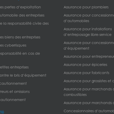
s pertes d’exploitation
Assurance pour plombiers
utomobile des entreprises
Assurance pour concessionna
d’automobiles
 la responsabilité civile des
Assurance pour installations
d’entreposage libre-service
s biens des entreprises
Assurance pour concessionna
es cyberrisques
d’équipement
esponsabilité en cas de
Assurance pour entrepreneur
Assurance pour épiceries
tites entreprises
Assurance pour fabricants
ontre le bris d’équipement
Assurance pour grossistes et d
 cautionnement
Assurance pour marchands 
reurs et omissions
combustibles
cautionnement
Assurance pour marchands 
Concessionnaires d’automob
été