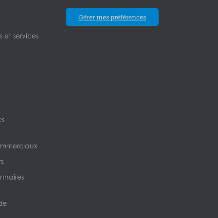
Gérer mes préférences
 et services
es
ommerciaux
s
nnaires
de