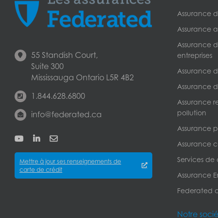
Assurance de
Assurance a
Assurance de
55 Standish Court,
entreprises
Suite 300
Assurance de
Mississauga Ontario L5R 4B2
Assurance d
1.844.628.6800
Assurance r
pollution
info@federated.ca
Assurance pe
Assurance c
Services de
Mettre à jour ses renseignements de
carte de crédit
Assurance Er
Federated 
Notre soci