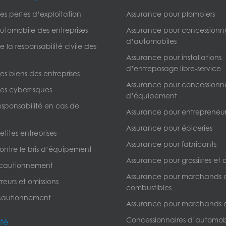
s pertes d’exploitation
Assurance pour plombiers
utomobile des entreprises
Assurance pour concessionna
d’automobiles
 la responsabilité civile des
Assurance pour installations
d’entreposage libre-service
s biens des entreprises
Assurance pour concessionna
es cyberrisques
d’équipement
esponsabilité en cas de
Assurance pour entrepreneur
Assurance pour épiceries
tites entreprises
Assurance pour fabricants
ontre le bris d’équipement
Assurance pour grossistes et d
 cautionnement
Assurance pour marchands 
reurs et omissions
combustibles
cautionnement
Assurance pour marchands 
Concessionnaires d’automob
été