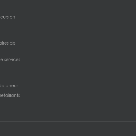
neurs en
ires de
e services
de pneus
etaillants