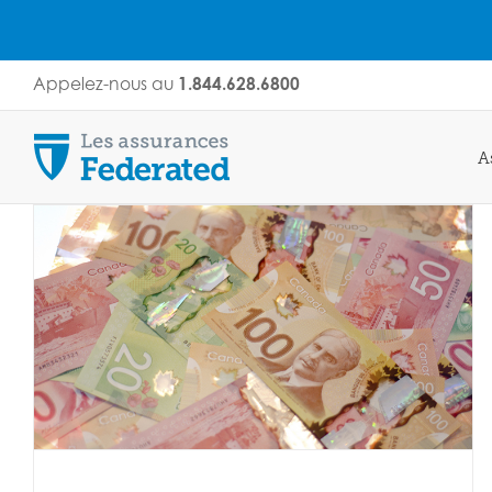
Skip
Appelez-nous au
1.844.628.6800
to
content
A