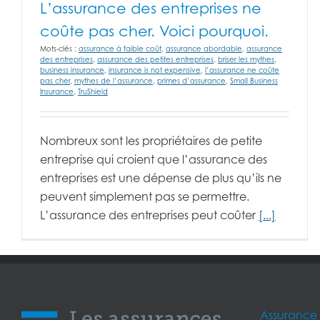
L’assurance des entreprises ne
coûte pas cher. Voici pourquoi.
Mots-clés :
assurance à faible coût
,
assurance abordable
,
assurance
des entreprises
,
assurance des petites entreprises
,
briser les mythes
,
business insurance
,
insurance is not expensive
,
l’assurance ne coûte
pas cher
,
mythes de l’assurance
,
primes d’assurance
,
Small Business
Insurance
,
TruShield
Nombreux sont les propriétaires de petite
entreprise qui croient que l’assurance des
entreprises est une dépense de plus qu’ils ne
peuvent simplement pas se permettre.
L’assurance des entreprises peut coûter
[...]
Assurance 