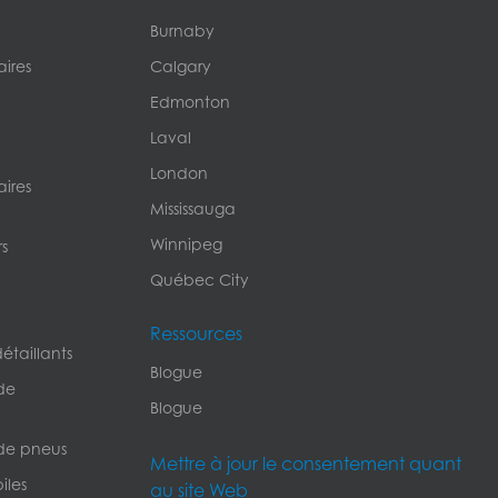
Burnaby
ires
Calgary
Edmonton
Laval
London
ires
Mississauga
Winnipeg
s
Québec City
Ressources
étaillants
Blogue
de
Blogue
de pneus
Mettre à jour le consentement quant
iles
au site Web