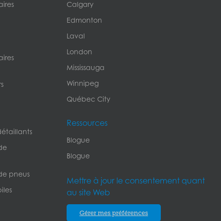
ires
Calgary
Edmonton
Laval
London
ires
Mississauga
Winnipeg
s
Québec City
Ressources
étaillants
Blogue
de
Blogue
de pneus
Mettre à jour le consentement quant
iles
au site Web
Gérer mes préférences