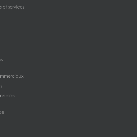
 et services
es
ommerciaux
s
nnaires
de