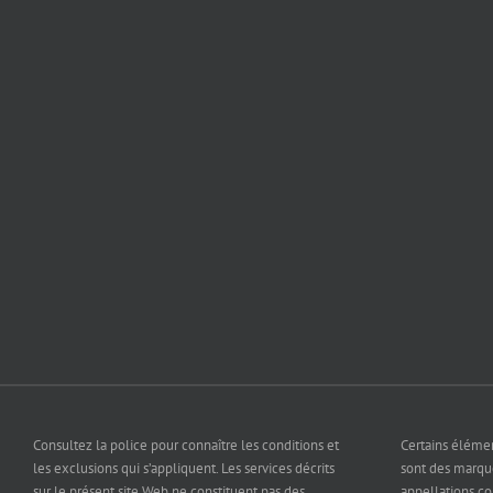
Consultez la police pour connaître les conditions et
Certains éléme
les exclusions qui s’appliquent. Les services décrits
sont des marq
sur le présent site Web ne constituent pas des
appellations c