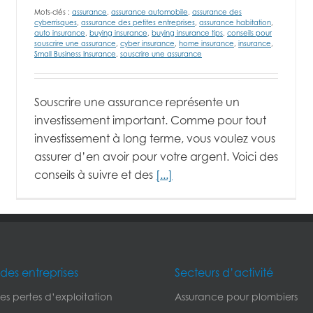
Mots-clés :
assurance
,
assurance automobile
,
assurance des
cyberrisques
,
assurance des petites entreprises
,
assurance habitation
,
auto insurance
,
buying insurance
,
buying insurance tips
,
conseils pour
souscrire une assurance
,
cyber insurance
,
home insurance
,
insurance
,
Small Business Insurance
,
souscrire une assurance
Souscrire une assurance représente un
investissement important. Comme pour tout
investissement à long terme, vous voulez vous
assurer d’en avoir pour votre argent. Voici des
conseils à suivre et des
[...]
des entreprises
Secteurs d’activité
s pertes d’exploitation
Assurance pour plombiers