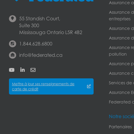
Assurance a
Assurance de
55 Standish Court,
entreprises
Suite 300
Assurance de
Mississauga Ontario L5R 4B2
Assurance d
1.844.628.6800
Assurance r
pollution
info@federated.ca
Assurance pe
Assurance c
Services de
Mettre à jour ses renseignements de
carte de crédit
Assurance Er
Federated 
Notre soci
Partenaires