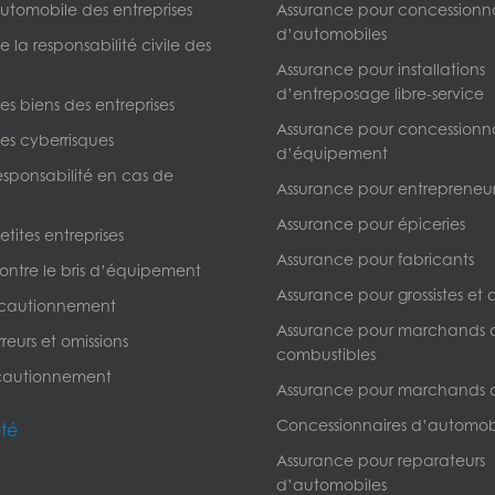
utomobile des entreprises
Assurance pour concessionna
d’automobiles
 la responsabilité civile des
Assurance pour installations
d’entreposage libre-service
s biens des entreprises
Assurance pour concessionna
es cyberrisques
d’équipement
esponsabilité en cas de
Assurance pour entrepreneur
Assurance pour épiceries
tites entreprises
Assurance pour fabricants
ontre le bris d’équipement
Assurance pour grossistes et d
 cautionnement
Assurance pour marchands 
reurs et omissions
combustibles
cautionnement
Assurance pour marchands 
Concessionnaires d’automob
été
Assurance pour reparateurs
d’automobiles