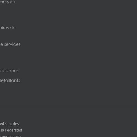
neurs en
ires de
e services
de pneus
etaillants
ted
sont des
la Federated
sous licence.