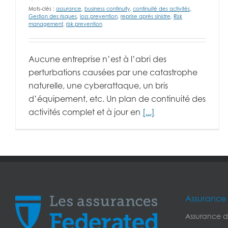
Mots-clés :
assurance
,
business continuity
,
continuité des activités
,
Gestion des risques
,
loss prevention
,
reprise après sinistre
,
Risk
management
,
risk prevention
Aucune entreprise n’est à l’abri des
perturbations causées par une catastrophe
naturelle, une cyberattaque, un bris
d’équipement, etc. Un plan de continuité des
activités complet et à jour en
[...]
Assurance 
Assurance de