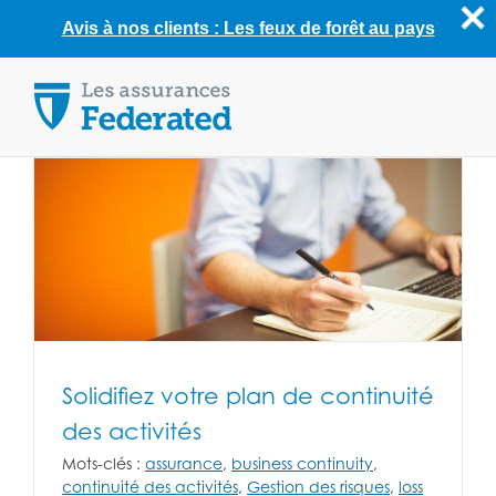
Avis à nos clients : Les feux de forêt au pays
Skip
to
content
Solidifiez votre plan de continuité
des activités
Mots-clés :
assurance
,
business continuity
,
continuité des activités
,
Gestion des risques
,
loss