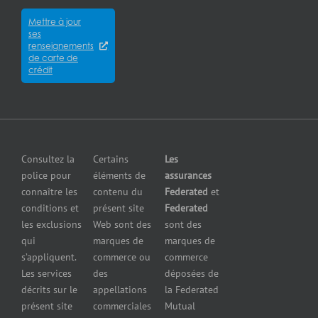
nous?
Assurance
Assurance
Mettre à jour
des
Careers
pour
ses
cyberrisques
épiceries
renseignements
Satisfaction
Assurance
de carte de
Assurance
de la
crédit
responsabilité
pour
clientèle
en cas de
fabricants
Communiquer
pollution
Assurance
avec nous
Assurance
pour
petites
grossistes
Insurers
entreprises
et
Consultez la
Certains
Les
Centre
Assurance
détaillants
police pour
éléments de
assurances
de
contre le bris
Assurance
connaître les
contenu du
Federated
et
presse
d’équipement
pour
conditions et
présent site
Federated
Nous
Services de
marchands
les exclusions
Web sont des
sont des
joindre
cautionnement
de
qui
marques de
marques de
Assurance
combustibles
s’appliquent.
commerce ou
commerce
Erreurs et
Assurance
Les services
des
déposées de
omissions
pour
décrits sur le
appellations
la Federated
Federated
marchands
présent site
commerciales
Mutual
cautionnement
de pneus