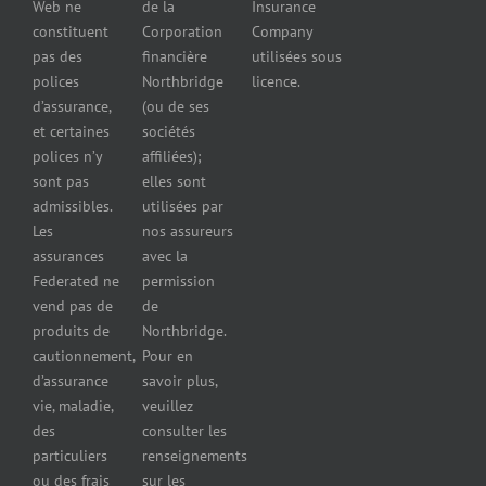
Web ne
de la
Insurance
Concessionnaires
constituent
Corporation
Company
d’automobiles
pas des
financière
utilisées sous
Assurance
polices
Northbridge
licence.
pour
d’assurance,
(ou de ses
reparateurs
et certaines
sociétés
d’automobiles
polices n’y
affiliées);
Assurance
sont pas
elles sont
pour
admissibles.
utilisées par
professionnels
Les
nos assureurs
et services de
assurances
avec la
santé
Federated ne
permission
Assurance
vend pas de
de
pour les
produits de
Northbridge.
brasseries
cautionnement,
Pour en
Assurance
d’assurance
savoir plus,
pour
vie, maladie,
veuillez
restaurants
des
consulter les
Assurance
pour
particuliers
renseignements
réparateurs
ou des frais
sur les