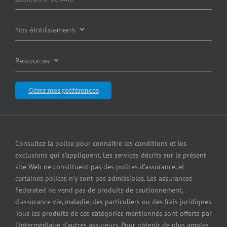
Assurance de la responsabilité civile des entreprises
Assureurs
Assurance pour plombiers
Nos établissements
Assurance des biens des entreprises
Carrières
Assurance pour concessionnaires d’automobiles
Burnaby
Assurance des cyberrisques
Ressources
À propos des Assurances Federated
Assurance pour installations d’entreposage libre-
service
Calgary
Assurance responsabilité en cas de pollution
Blogue
Qui sommes-nous?
Gérer mes préférences
Assurance pour concessionnaires d’équipement
Edmonton
Assurance petites entreprises
Blogue
Careers
Assurance pour entrepreneurs
Laval
Assurance contre le bris d’équipement
Satisfaction de la clientèle
Assurance pour épiceries
Consultez la police pour connaître les conditions et les
London
Services de cautionnement
exclusions qui s’appliquent. Les services décrits sur le présent
Communiquer avec nous
Assurance pour fabricants
site Web ne constituent pas des polices d’assurance, et
Mississauga
Assurance Erreurs et omissions
certaines polices n’y sont pas admissibles. Les assurances
Insurers
Assurance pour grossistes et détaillants
Federated ne vend pas de produits de cautionnement,
Winnipeg
Federated cautionnement
d’assurance vie, maladie, des particuliers ou des frais juridiques
Centre de presse
Assurance pour marchands de combustibles
Tous les produits de ces catégories mentionnés sont offerts par
Québec City
l’intermédiaire d’autres assureurs. Pour obtenir de plus amples