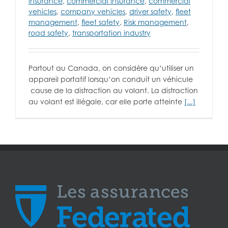
insurance
,
commercial insurance
,
commercial
vehicles
,
company vehicles
,
driver safety
,
fleet
management
,
fleet safety
,
Risk management
,
road safety
,
transportation industry
Partout au Canada, on considère qu’utiliser un
appareil portatif lorsqu’on conduit un véhicule
cause de la distraction au volant. La distraction
au volant est illégale, car elle porte atteinte
[...]