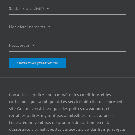
Assurance automobile des entreprises
Partenaires
Secteurs d’activité
Assurance de la responsabilité civile des entreprises
Assureurs
Assurance pour plombiers
Nos établissements
Assurance des biens des entreprises
Carrières
Assurance pour concessionnaires d’automobiles
Burnaby
Assurance des cyberrisques
Ressources
À propos des Assurances Federated
Assurance pour installations d’entreposage libre-
service
Calgary
Assurance responsabilité en cas de pollution
Blogue
Qui sommes-nous?
Gérer mes préférences
Assurance pour concessionnaires d’équipement
Edmonton
Assurance petites entreprises
Blogue
Careers
Assurance pour entrepreneurs
Laval
Assurance contre le bris d’équipement
Satisfaction de la clientèle
Assurance pour épiceries
Consultez la police pour connaître les conditions et les
London
Services de cautionnement
exclusions qui s’appliquent. Les services décrits sur le présent
Communiquer avec nous
Assurance pour fabricants
site Web ne constituent pas des polices d’assurance, et
Mississauga
Assurance Erreurs et omissions
certaines polices n’y sont pas admissibles. Les assurances
Insurers
Assurance pour grossistes et détaillants
Federated ne vend pas de produits de cautionnement,
Winnipeg
Federated cautionnement
d’assurance vie, maladie, des particuliers ou des frais juridiques
Centre de presse