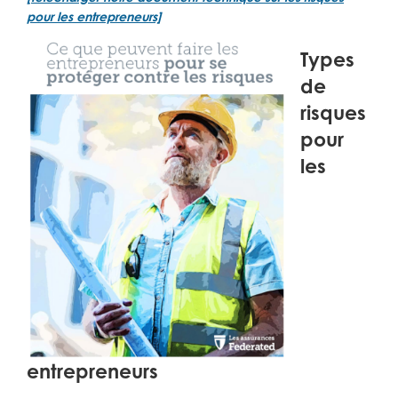
pour les entrepreneurs]
Types
de
risques
pour
les
entrepreneurs