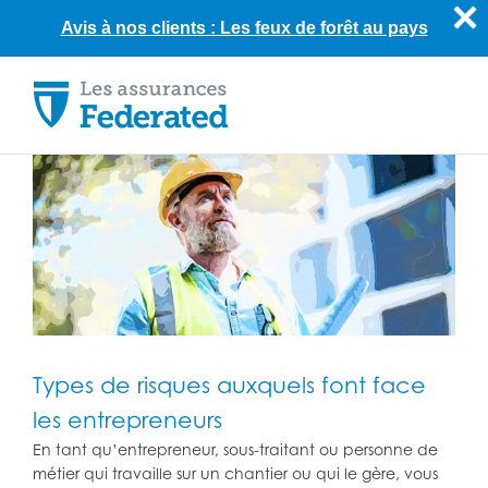
Avis à nos clients : Les feux de forêt au pays
Skip
to
content
Types de risques auxquels font face
les entrepreneurs
En tant qu’entrepreneur, sous-traitant ou personne de
métier qui travaille sur un chantier ou qui le gère, vous