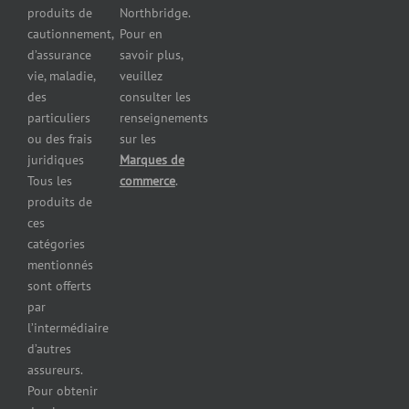
produits de
Northbridge.
brasseries
cautionnement,
Pour en
Assurance
d’assurance
savoir plus,
pour
vie, maladie,
veuillez
restaurants
des
consulter les
Assurance
pour
particuliers
renseignements
réparateurs
ou des frais
sur les
d’automobiles
juridiques
Marques de
Assurance
Tous les
commerce
.
pour les
produits de
imprimeries
ces
commerciales
catégories
Assurance
mentionnés
des
sont offerts
immeubles
par
commerciaux
l’intermédiaire
Assurance
d’autres
pour
assureurs.
entrepreneurs
Pour obtenir
Assurance pour