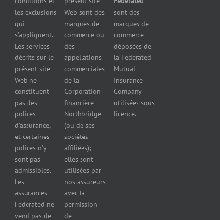
conditions et
présent site
Federated
Nous
Services de
marchands
les exclusions
Web sont des
sont des
joindre
cautionnement
de
qui
marques de
marques de
Assurance
combustibles
s’appliquent.
commerce ou
commerce
Erreurs et
Assurance
Les services
des
déposées de
omissions
pour
décrits sur le
appellations
la Federated
Federated
marchands
présent site
commerciales
Mutual
cautionnement
de pneus
Web ne
de la
Insurance
Concessionnaires
constituent
Corporation
Company
d’automobiles
pas des
financière
utilisées sous
Assurance
polices
Northbridge
licence.
pour
d’assurance,
(ou de ses
reparateurs
et certaines
sociétés
d’automobiles
polices n’y
affiliées);
Assurance
sont pas
elles sont
pour
admissibles.
utilisées par
professionnels
Les
nos assureurs
et services de
assurances
avec la
santé
Federated ne
permission
Assurance
vend pas de
de
pour les