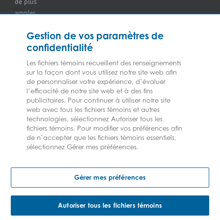
de plus
les
amples
concessionnaires
renseignements
d’équipement
Gestion de vos paramètres de
sur nos
Assurance
confidentialité
services ou
pour
nos
marchands
Les fichiers témoins recueillent des renseignements
assureurs,
sur la façon dont vous utilisez notre site web afin
de
veuillez
de personnaliser votre expérience, d’évaluer
combustibles
l’efficacité de notre site web et à des fins
consulter les
Assurance
publicitaires. Pour continuer à utiliser notre site
Modalités et
pour
web avec tous les fichiers témoins et autres
conditions.
épiceries
technologies, sélectionnez Autoriser tous les
Assurance
fichiers témoins. Pour modifier vos préférences afin
de n’accepter que les fichiers témoins essentiels,
pour les
sélectionnez Gérer mes préférences.
entrepreneurs
en CVCA
2023 © Les assurances Federated | Tous droits réservés
Assurance
Gérer mes préférences
pour
fabricants
Assurance pour
Autoriser tous les fichiers témoins
concessionnaires