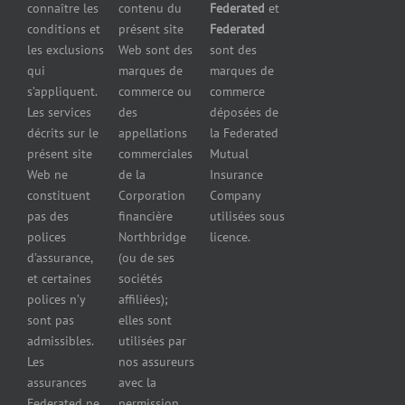
Assurance
connaître les
contenu du
Federated
et
presse
d’équipement
pour
conditions et
présent site
Federated
Nous
Services de
marchands
les exclusions
Web sont des
sont des
joindre
cautionnement
de
qui
marques de
marques de
Assurance
combustibles
s’appliquent.
commerce ou
commerce
Erreurs et
Assurance
Les services
des
déposées de
omissions
pour
décrits sur le
appellations
la Federated
Federated
marchands
présent site
commerciales
Mutual
cautionnement
de pneus
Web ne
de la
Insurance
Concessionnaires
constituent
Corporation
Company
d’automobiles
pas des
financière
utilisées sous
Assurance
polices
Northbridge
licence.
pour
d’assurance,
(ou de ses
reparateurs
et certaines
sociétés
d’automobiles
polices n’y
affiliées);
Assurance
sont pas
elles sont
pour
admissibles.
utilisées par
professionnels
Les
nos assureurs
et services de
assurances
avec la
santé
Federated ne
permission