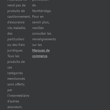
Assurance
vend pas de
de
pour les
produits de
Northbridge.
brasseries
cautionnement,
Pour en
Assurance
d’assurance
savoir plus,
pour
vie, maladie,
veuillez
restaurants
des
consulter les
Assurance
pour
particuliers
renseignements
réparateurs
ou des frais
sur les
d’automobiles
juridiques
Marques de
Assurance
Tous les
commerce
.
pour les
produits de
imprimeries
ces
commerciales
catégories
Assurance
mentionnés
des
sont offerts
immeubles
par
commerciaux
l’intermédiaire
Assurance
d’autres
pour
assureurs.
entrepreneurs