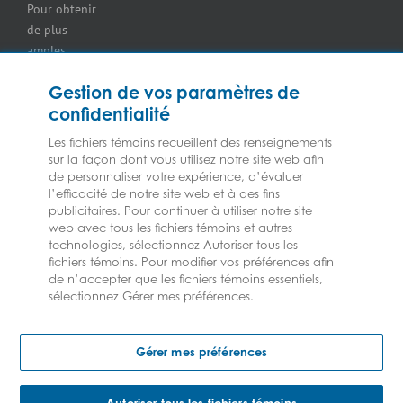
Pour obtenir
Assurance pour
de plus
les
amples
concessionnaires
renseignements
d’équipement
Gestion de vos paramètres de
sur nos
Assurance
confidentialité
services ou
pour
nos
marchands
Les fichiers témoins recueillent des renseignements
assureurs,
de
sur la façon dont vous utilisez notre site web afin
veuillez
de personnaliser votre expérience, d’évaluer
combustibles
l’efficacité de notre site web et à des fins
consulter les
Assurance
publicitaires. Pour continuer à utiliser notre site
Modalités et
pour
web avec tous les fichiers témoins et autres
conditions.
épiceries
technologies, sélectionnez Autoriser tous les
Assurance
fichiers témoins. Pour modifier vos préférences afin
de n’accepter que les fichiers témoins essentiels,
pour les
sélectionnez Gérer mes préférences.
entrepreneurs
en CVCA
2023 © Les assurances Federated | Tous droits réservés
Assurance
Gérer mes préférences
pour
fabricants
Assurance pour