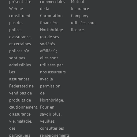
présent site
commerciales
Mutual
cautionnement
de pneus
Web ne
de la
Insurance
Concessionnaires
constituent
Corporation
Company
d’automobiles
pas des
financière
utilisées sous
Assurance
polices
Northbridge
licence.
pour
d’assurance,
(ou de ses
reparateurs
et certaines
sociétés
d’automobiles
polices n’y
affiliées);
Assurance
sont pas
elles sont
pour
admissibles.
utilisées par
professionnels
Les
nos assureurs
et services de
assurances
avec la
santé
Federated ne
permission
Assurance
vend pas de
de
pour les
produits de
Northbridge.
brasseries
cautionnement,
Pour en
Assurance
d’assurance
savoir plus,
pour
vie, maladie,
veuillez
restaurants
des
consulter les
Assurance
pour
particuliers
renseignements