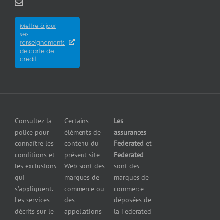
sommes-
City
entreprises
entrepreneurs
nous?
Assurance
Assurance
Mettre à jour
des
Careers
pour
ses
cyberrisques
épiceries
renseignements
Satisfaction
Assurance
de carte de
Assurance
de la
crédit
responsabilité
pour
clientèle
en cas de
fabricants
Communiquer
pollution
Assurance
avec nous
Assurance
pour
petites
grossistes
Insurers
entreprises
et
Consultez la
Certains
Les
Centre
Assurance
détaillants
police pour
éléments de
assurances
de
contre le bris
Assurance
connaître les
contenu du
Federated
et
presse
d’équipement
pour
conditions et
présent site
Federated
Nous
Services de
marchands
les exclusions
Web sont des
sont des
joindre
cautionnement
de
qui
marques de
marques de
Assurance
combustibles
s’appliquent.
commerce ou
commerce
Erreurs et
Assurance
Les services
des
déposées de
omissions
pour
décrits sur le
appellations
la Federated
Federated
marchands