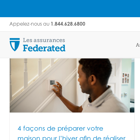
Skip
Appelez-nous au
1.844.628.6800
to
content
A
4 façons de préparer votre
maison pour l’hiver afin de réaliser