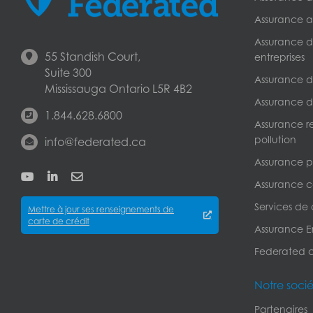
Assurance a
Assurance de
55 Standish Court,
entreprises
Suite 300
Assurance de
Mississauga Ontario L5R 4B2
Assurance d
1.844.628.6800
Assurance r
pollution
info@federated.ca
Assurance pe
Assurance c
Services de
Mettre à jour ses renseignements de
carte de crédit
Assurance Er
Federated 
Notre soci
Partenaires