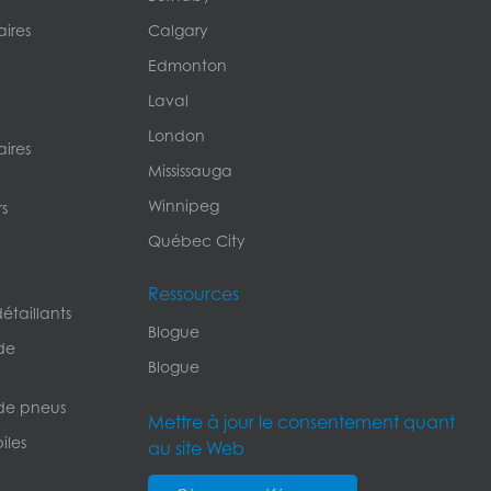
ires
Calgary
Edmonton
Laval
London
ires
Mississauga
Winnipeg
s
Québec City
Ressources
étaillants
Blogue
de
Blogue
de pneus
Mettre à jour le consentement quant
iles
au site Web