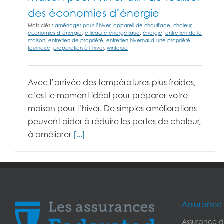
des économies d’énergie
Mots-clés :
aménager pour l’hiver
,
appareil de chauffage
,
chaleur
,
économies d’énergie
,
efficacité énergétique
,
énergie
,
entretien de la
maison
,
entretien de propriété
,
entretien hivernal d’une propriété
,
fournaise
,
préparation à l’hiver
,
winterize
Avec l’arrivée des températures plus froides,
c’est le moment idéal pour préparer votre
maison pour l’hiver. De simples améliorations
peuvent aider à réduire les pertes de chaleur,
à améliorer
[...]
Assurance 
Assurance de