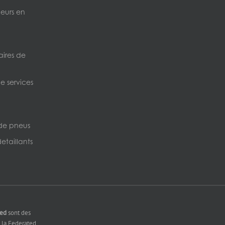
neurs en
ires de
e services
de pneus
etaillants
ted
sont des
la Federated