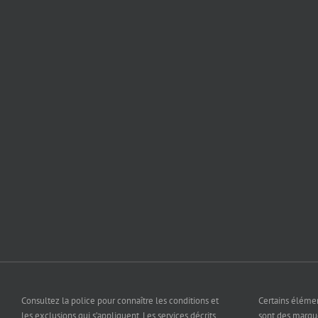
Consultez la police pour connaître les conditions et
Certains éléme
les exclusions qui s’appliquent. Les services décrits
sont des marq