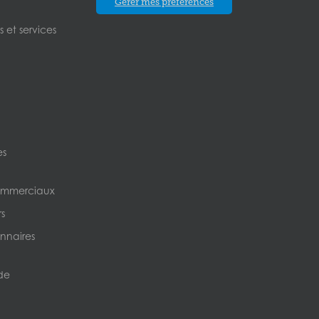
Gérer mes préférences
 et services
es
ommerciaux
s
nnaires
de