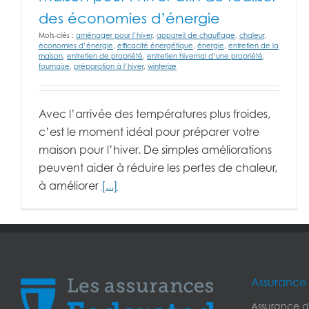
des économies d’énergie
Mots-clés :
aménager pour l’hiver
,
appareil de chauffage
,
chaleur
,
économies d’énergie
,
efficacité énergétique
,
énergie
,
entretien de la
maison
,
entretien de propriété
,
entretien hivernal d’une propriété
,
fournaise
,
préparation à l’hiver
,
winterize
Avec l’arrivée des températures plus froides,
c’est le moment idéal pour préparer votre
maison pour l’hiver. De simples améliorations
peuvent aider à réduire les pertes de chaleur,
à améliorer
[...]
Assurance 
Assurance de