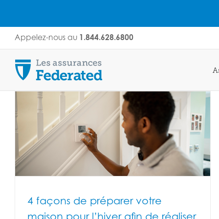
Skip
Appelez-nous au
1.844.628.6800
to
content
A
4 façons de préparer votre
maison pour l’hiver afin de réaliser