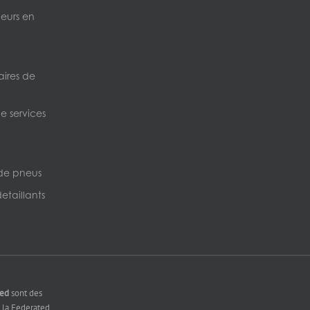
neurs en
ires de
e services
de pneus
etaillants
ted
sont des
la Federated