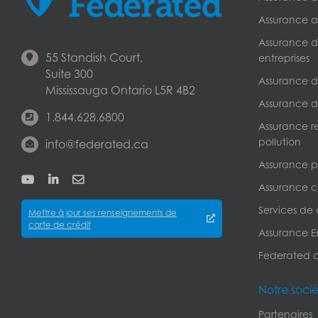
Assurance a
Assurance de
55 Standish Court,
entreprises
Suite 300
Assurance de
Mississauga Ontario L5R 4B2
Assurance d
1.844.628.6800
Assurance r
pollution
info@federated.ca
Assurance pe
Assurance c
Services de
Mettre à jour ses renseignements de
carte de crédit
Assurance Er
Federated 
Notre soci
Partenaires