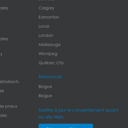
ires
Calgary
Edmonton
Laval
London
ires
Mississauga
Winnipeg
s
Québec City
Ressources
étaillants
Blogue
de
Blogue
de pneus
Mettre à jour le consentement quant
iles
au site Web