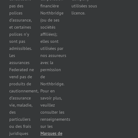
d’automobiles
pas des
financière
utilisées sous
Assurance
polices
Northbridge
licence.
pour
d’assurance,
(ou de ses
reparateurs
et certaines
sociétés
d’automobiles
polices n’y
affiliées);
Assurance
sont pas
elles sont
pour
admissibles.
utilisées par
professionnels
Les
nos assureurs
et services de
assurances
avec la
santé
Federated ne
permission
Assurance
vend pas de
de
pour les
produits de
Northbridge.
brasseries
cautionnement,
Pour en
Assurance
d’assurance
savoir plus,
pour
vie, maladie,
veuillez
restaurants
des
consulter les
Assurance
pour
particuliers
renseignements
réparateurs
ou des frais
sur les
d’automobiles
juridiques
Marques de