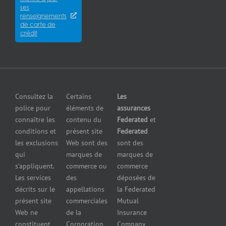
des
Careers
pour
ses
cyberrisques
épiceries
renseignements
Satisfaction
Assurance
de carte de
Assurance
de la
crédit
responsabilité
pour
clientèle
en cas de
fabricants
Communiquer
pollution
Assurance
avec nous
Assurance
pour
petites
grossistes
Insurers
entreprises
et
Consultez la
Certains
Les
Centre
Assurance
détaillants
police pour
éléments de
assurances
de
contre le bris
Assurance
connaître les
contenu du
Federated
et
presse
d’équipement
pour
conditions et
présent site
Federated
Nous
Services de
marchands
les exclusions
Web sont des
sont des
joindre
cautionnement
de
qui
marques de
marques de
Assurance
combustibles
s’appliquent.
commerce ou
commerce
Erreurs et
Assurance
Les services
des
déposées de
omissions
pour
décrits sur le
appellations
la Federated
Federated
marchands
présent site
commerciales
Mutual
cautionnement
de pneus
Web ne
de la
Insurance
Concessionnaires
constituent
Corporation
Company