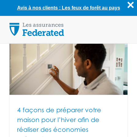
Avis à nos clients : Les feux de forêt au pays
Skip
to
content
4 façons de préparer votre
maison pour l’hiver afin de
réaliser des économies