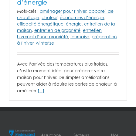
d’énergie
Mots-clés :
aménager pour l’hiver
,
appareil de
chauffage
,
chaleur
,
économies d’énergie
,
efficacité énergétique
,
énergie
,
entretien de la
maison
,
entretien de propriété
,
entretien
hivernal d’une propriété
,
fournaise
,
préparation
à l’hiver
,
winterize
Avec l’arrivée des températures plus froides,
c’est le moment idéal pour préparer votre
maison pour l’hiver. De simples améliorations
peuvent aider à réduire les pertes de chaleur, à
améliorer
[...]
Assurance
Secteurs
Nos