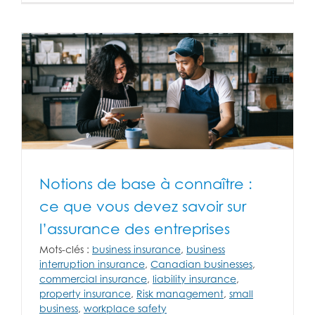
Notions de base à connaître :
ce que vous devez savoir sur
l’assurance des entreprises
Mots-clés :
business insurance
,
business
interruption insurance
,
Canadian businesses
,
commercial insurance
,
liability insurance
,
property insurance
,
Risk management
,
small
business
,
workplace safety