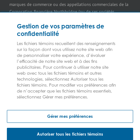
marques de commerce ou des appellations commerciales de la
Assurance pour professionnels et services de santé
Corporation financière Northbridge (ou de ses sociétés
affiliées); elles sont utilisées par nos assureurs avec la
Assurance pour les brasseries
Gestion de vos paramètres de
permission de Northbridge. Pour en savoir plus, veuillez
confidentialité
consulter les renseignements sur les
Marques de commerce
.
Assurance pour restaurants
Les fichiers témoins recueillent des renseignements
sur la façon dont vous utilisez notre site web afin
Assurance pour réparateurs d’automobiles
Les assurances Federated
et
Federated
sont des marques de
de personnaliser votre expérience, d’évaluer
l’efficacité de notre site web et à des fins
commerce déposées de la Federated Mutual Insurance
publicitaires. Pour continuer à utiliser notre site
Assurance pour les imprimeries commerciales
Company utilisées sous licence.
web avec tous les fichiers témoins et autres
technologies, sélectionnez Autoriser tous les
Assurance des immeubles commerciaux
fichiers témoins. Pour modifier vos préférences afin
de n’accepter que les fichiers témoins essentiels,
Assurance pour entrepreneurs
sélectionnez Gérer mes préférences.
2023 © Les assurances Federated | Tous droits réservés
Assurance pour les concessionnaires d’équipement
Gérer mes préférences
Assurance pour marchands de combustibles
Autoriser tous les fichiers témoins
Assurance pour épiceries