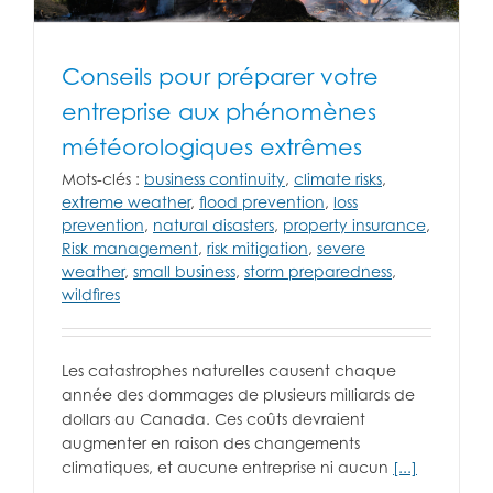
Conseils pour préparer votre
entreprise aux phénomènes
météorologiques extrêmes
Mots-clés :
business continuity
,
climate risks
,
extreme weather
,
flood prevention
,
loss
prevention
,
natural disasters
,
property insurance
,
Risk management
,
risk mitigation
,
severe
weather
,
small business
,
storm preparedness
,
wildfires
Les catastrophes naturelles causent chaque
année des dommages de plusieurs milliards de
dollars au Canada. Ces coûts devraient
augmenter en raison des changements
climatiques, et aucune entreprise ni aucun
[...]