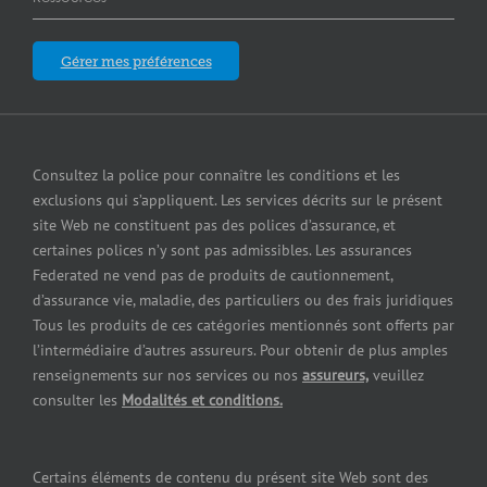
À propos des Assurances Federated
Assurance pour installations d’entreposage libre-
service
Calgary
Assurance responsabilité en cas de pollution
Blogue
Qui sommes-nous?
Gérer mes préférences
Assurance pour concessionnaires d’équipement
Edmonton
Assurance petites entreprises
Blogue
Careers
Assurance pour entrepreneurs
Laval
Assurance contre le bris d’équipement
Satisfaction de la clientèle
Assurance pour épiceries
Consultez la police pour connaître les conditions et les
London
Services de cautionnement
exclusions qui s’appliquent. Les services décrits sur le présent
Communiquer avec nous
Assurance pour fabricants
site Web ne constituent pas des polices d’assurance, et
Mississauga
Assurance Erreurs et omissions
certaines polices n’y sont pas admissibles. Les assurances
Insurers
Assurance pour grossistes et détaillants
Federated ne vend pas de produits de cautionnement,
Winnipeg
Federated cautionnement
d’assurance vie, maladie, des particuliers ou des frais juridiques
Centre de presse
Assurance pour marchands de combustibles
Tous les produits de ces catégories mentionnés sont offerts par
Québec City
l’intermédiaire d’autres assureurs. Pour obtenir de plus amples
Nous joindre
Assurance pour marchands de pneus
renseignements sur nos services ou nos
assureurs,
veuillez
consulter les
Modalités et conditions.
Concessionnaires d’automobiles
Assurance pour reparateurs d’automobiles
Certains éléments de contenu du présent site Web sont des