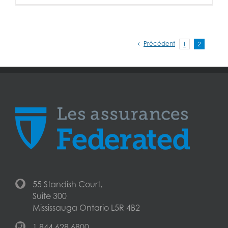
Précédent
1
2
55 Standish Court,
Suite 300
Mississauga Ontario L5R 4B2
1.844.628.6800